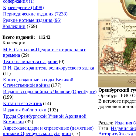
содержания (1)
Краеведение (1498)
Периодические издания (7238)
Редкие нотные издания (96)
Коллекции
(769)
Всего изданий: 11242
Коллекции
М.Е. Салтыков-Щедрин: сатирик на все
времена
(29)
Театр начинается с афиши
(0)
В.И. Даль: хранитель великорусского языка
(11)
Книги, изданные в годы Великой
Отечественной войны
(177)
Оренбургский гу
Издано в годы войны в Чкалове (Оренбурге)
Оренбург: РИО ОО
(199)
В каталоге предс
Китай и его жизнь
(14)
дореволюционного
Издания библиотеки
(193)
Труды Оренбургской Ученой Архивной
Комиссии
(35)
Раздел:
Издания 
Адрес-календари и справочные (памятные)
Тэги:
Издания би
книжки Оренбургской губернии
(17)
Авторизуйтесь дл