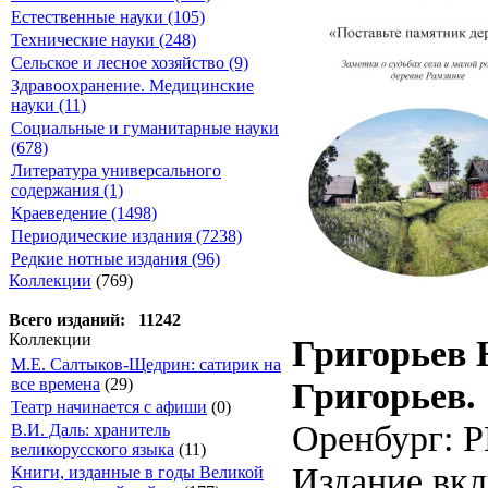
Естественные науки (105)
Технические науки (248)
Сельское и лесное хозяйство (9)
Здравоохранение. Медицинские
науки (11)
Социальные и гуманитарные науки
(678)
Литература универсального
содержания (1)
Краеведение (1498)
Периодические издания (7238)
Редкие нотные издания (96)
Коллекции
(769)
Всего изданий: 11242
Коллекции
Григорьев 
М.Е. Салтыков-Щедрин: сатирик на
Григорьев.
все времена
(29)
Театр начинается с афиши
(0)
Оренбург: Р
В.И. Даль: хранитель
великорусского языка
(11)
Издание вкл
Книги, изданные в годы Великой