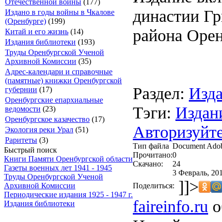
Отечественной войны
(177)
династии Гр
Издано в годы войны в Чкалове
(Оренбурге)
(199)
района Орен
Китай и его жизнь
(14)
Издания библиотеки
(193)
Труды Оренбургской Ученой
Архивной Комиссии
(35)
Адрес-календари и справочные
(памятные) книжки Оренбургской
Раздел:
Изда
губернии
(17)
Оренбургские епархиальные
Тэги:
Издан
ведомости
(23)
Оренбургское казачество
(17)
Авторизуйте
Экология реки Урал
(51)
Раритеты
(3)
Тип файла
Document Ado
Быстрый поиск
Прочитано:
0
Книги Памяти Оренбургской области
Скачано:
24
Газеты военных лет 1941 - 1945
3 Февраль, 201
Труды Оренбургской Ученой
]]>
Поделиться:
Архивной Комиссии
Периодические издания 1925 - 1947 г.
faireinfo.ru
о
Издания библиотеки