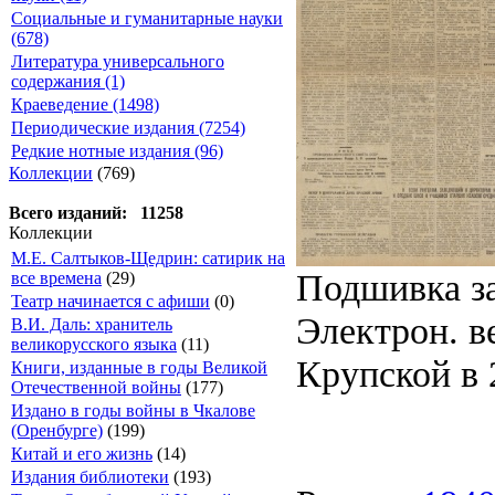
Социальные и гуманитарные науки
(678)
Литература универсального
содержания (1)
Краеведение (1498)
Периодические издания (7254)
Редкие нотные издания (96)
Коллекции
(769)
Всего изданий: 11258
Коллекции
М.Е. Салтыков-Щедрин: сатирик на
Подшивка за
все времена
(29)
Театр начинается с афиши
(0)
Электрон. ве
В.И. Даль: хранитель
великорусского языка
(11)
Крупской в 2
Книги, изданные в годы Великой
Отечественной войны
(177)
Издано в годы войны в Чкалове
(Оренбурге)
(199)
Китай и его жизнь
(14)
Издания библиотеки
(193)