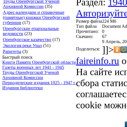
Раздел:
194
Труды Оренбургской Ученой
Архивной Комиссии
(35)
Авторизуйте
Адрес-календари и справочные
(памятные) книжки Оренбургской
Размер файла
224 Мб
губернии
(17)
Тип файла
Document Ad
Оренбургские епархиальные
Прочитано:
0
ведомости
(23)
Скачано:
67
Оренбургское казачество
(17)
9 Апрель, 20
Экология реки Урал
(51)
]]>
Поделиться:
Раритеты
(3)
Быстрый поиск
faireinfo.ru
о
Книги Памяти Оренбургской области
Газеты военных лет 1941 - 1945
На сайте ис
Труды Оренбургской Ученой
Архивной Комиссии
сбора стати
Периодические издания 1925 - 1947 г.
Издания библиотеки
соглашаете
cookie можн