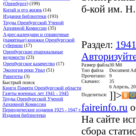
(Оренбурге)
(199)
б-кой им. Н.
Китай и его жизнь
(14)
Издания библиотеки
(193)
Труды Оренбургской Ученой
Архивной Комиссии
(35)
Адрес-календари и справочные
(памятные) книжки Оренбургской
Раздел:
194
губернии
(17)
Оренбургские епархиальные
Авторизуйте
ведомости
(23)
Оренбургское казачество
(17)
Размер файла
30 Мб
Экология реки Урал
(51)
Тип файла
Document Ad
Прочитано:
9
Раритеты
(3)
Скачано:
35
Быстрый поиск
6 Апрель, 20
Книги Памяти Оренбургской области
]]>
Газеты военных лет 1941 - 1945
Поделиться:
Труды Оренбургской Ученой
faireinfo.ru
о
Архивной Комиссии
Периодические издания 1925 - 1947 г.
Издания библиотеки
На сайте ис
сбора стати