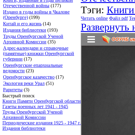
Книги, изданные в годы Великой
Отечественной войны
(177)
Тэги:
Книги
Издано в годы войны в Чкалове
(Оренбурге)
(199)
Читать online
Файл pdf
Те
Развернуть 
Китай и его жизнь
(14)
Издания библиотеки
(193)
Труды Оренбургской Ученой
Архивной Комиссии
(35)
Адрес-календари и справочные
(памятные) книжки Оренбургской
губернии
(17)
Оренбургские епархиальные
ведомости
(23)
Оренбургское казачество
(17)
Экология реки Урал
(51)
Раритеты
(3)
Быстрый поиск
Книги Памяти Оренбургской области
Газеты военных лет 1941 - 1945
Труды Оренбургской Ученой
Архивной Комиссии
Периодические издания 1925 - 1947 г.
Издания библиотеки