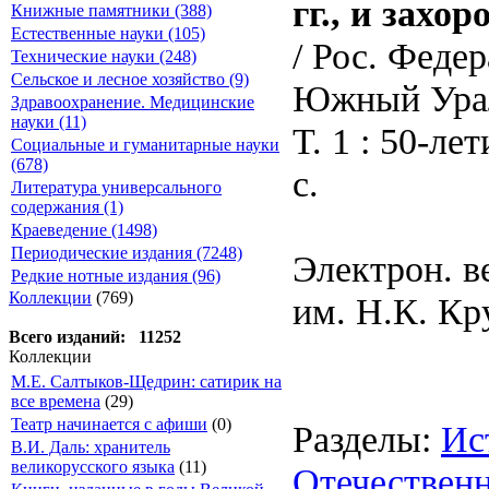
гг., и захо
Книжные памятники (388)
Естественные науки (105)
/ Рос. Федер
Технические науки (248)
Сельское и лесное хозяйство (9)
Южный Урал
Здравоохранение. Медицинские
науки (11)
Т. 1 : 50-л
Социальные и гуманитарные науки
(678)
с.
Литература универсального
содержания (1)
Краеведение (1498)
Периодические издания (7248)
Электрон. в
Редкие нотные издания (96)
Коллекции
(769)
им. Н.К. Кр
Всего изданий: 11252
Коллекции
М.Е. Салтыков-Щедрин: сатирик на
все времена
(29)
Театр начинается с афиши
(0)
Разделы:
Ис
В.И. Даль: хранитель
великорусского языка
(11)
Отечествен