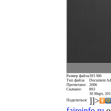
Размер файла
393 Мб
Тип файла
Document Ad
Прочитано:
2006
Скачано:
893
30 Март, 201
]]>
Поделиться:
faireinfo.ru
о