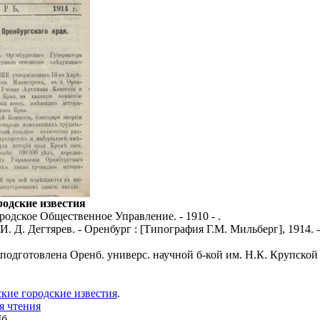
родские известия
родское Общественное Управление. - 1910 - .
 И. Д. Дегтярев. - Оренбург : [Типография Г.М. Мильберг], 1914. -
 подготовлена Оренб. универс. научной б-кой им. Н.К. Крупской 
кие городские известия
.
я чтения
Мб