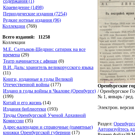
содержания (1)
Краеведение (1498)
Периодические издания (7254)
Редкие нотные издания (96)
Коллекции
(769)
Всего изданий: 11258
Коллекции
М.Е. Салтыков-Щедрин: сатирик на все
времена
(29)
Театр начинается с афиши
(0)
В.И. Даль: хранитель великорусского языка
(11)
Книги, изданные в годы Великой
Отечественной войны
(177)
Оренбургские го
Издано в годы войны в Чкалове (Оренбурге)
/ Оренбургское Го
(199)
№ 1, январь / ред.
Китай и его жизнь
(14)
Электрон. версия
Издания библиотеки
(193)
Труды Оренбургской Ученой Архивной
Комиссии
(35)
Раздел:
Оренбургс
Адрес-календари и справочные (памятные)
Авторизуйтесь дл
книжки Оренбургской губернии
(17)
Размер файла
39 