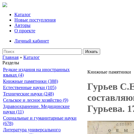
Каталог
Новые поступления
Авторы
О проекте
Личный кабинет
Искать
Главная
»
Каталог
Разделы
Редкие издания на иностранных
Книжные памятники
языках (4)
Книжные памятники (388)
Гурьев С.
Естественные науки (105)
Технические науки (248)
составляю
Сельское и лесное хозяйство (9)
Гурьева. 1
Здравоохранение. Медицинские
науки (11)
Социальные и гуманитарные науки
(678)
Литература универсального