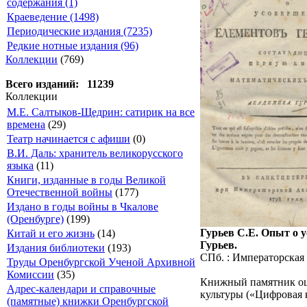
содержания (1)
Краеведение (1498)
Периодические издания (7235)
Редкие нотные издания (96)
Коллекции
(769)
Всего изданий: 11239
Коллекции
М.Е. Салтыков-Щедрин: сатирик на все
времена
(29)
Театр начинается с афиши
(0)
В.И. Даль: хранитель великорусского
языка
(11)
Книги, изданные в годы Великой
Отечественной войны
(177)
Издано в годы войны в Чкалове
(Оренбурге)
(199)
Гурьев С.Е. Опыт о 
Китай и его жизнь
(14)
Гурьев.
Издания библиотеки
(193)
СПб. : Императорская 
Труды Оренбургской Ученой Архивной
Комиссии
(35)
Книжный памятник оци
Адрес-календари и справочные
культуры («Цифровая к
(памятные) книжки Оренбургской