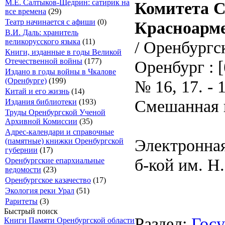
М.Е. Салтыков-Щедрин: сатирик на
Комитета С
все времена
(29)
Театр начинается с афиши
(0)
Красноарме
В.И. Даль: хранитель
великорусского языка
(11)
/ Оренбургс
Книги, изданные в годы Великой
Отечественной войны
(177)
Оренбург : [б
Издано в годы войны в Чкалове
(Оренбурге)
(199)
№ 16, 17. -
Китай и его жизнь
(14)
Смешанная 
Издания библиотеки
(193)
Труды Оренбургской Ученой
Архивной Комиссии
(35)
Адрес-календари и справочные
Электронная
(памятные) книжки Оренбургской
губернии
(17)
б-кой им. Н
Оренбургские епархиальные
ведомости
(23)
Оренбургское казачество
(17)
Экология реки Урал
(51)
Раритеты
(3)
Быстрый поиск
Раздел:
Госу
Книги Памяти Оренбургской области