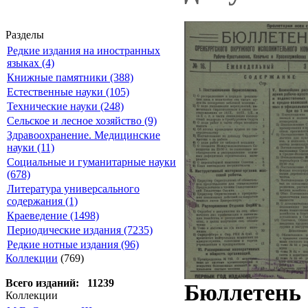
Разделы
Редкие издания на иностранных
языках (4)
Книжные памятники (388)
Естественные науки (105)
Технические науки (248)
Сельское и лесное хозяйство (9)
Здравоохранение. Медицинские
науки (11)
Социальные и гуманитарные науки
(678)
Литература универсального
содержания (1)
Краеведение (1498)
Периодические издания (7235)
Редкие нотные издания (96)
Коллекции
(769)
Всего изданий: 11239
Бюллетень 
Коллекции