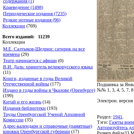
содержания (1)
Краеведение (1498)
Периодические издания (7235)
Редкие нотные издания (96)
Коллекции
(769)
Всего изданий: 11239
Коллекции
М.Е. Салтыков-Щедрин: сатирик на все
времена
(29)
Театр начинается с афиши
(0)
В.И. Даль: хранитель великорусского языка
(11)
Книги, изданные в годы Великой
Отечественной войны
(177)
Подшивка за Янва
№№ 1, 3, 4, 5, 7, 
Издано в годы войны в Чкалове (Оренбурге)
(199)
Электрон. версия 
Китай и его жизнь
(14)
Издания библиотеки
(193)
Труды Оренбургской Ученой Архивной
Раздел:
1941
.
Комиссии
(35)
Тэги:
Газеты воен
Адрес-календари и справочные (памятные)
Авторизуйтесь дл
книжки Оренбургской губернии
(17)
Размер файла
33 