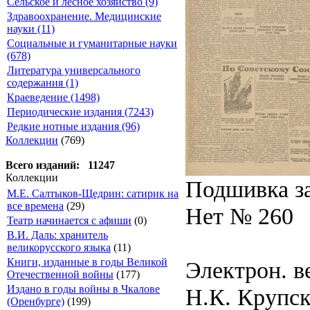
Сельское и лесное хозяйство (9)
Здравоохранение. Медицинские
науки (11)
Социальные и гуманитарные науки
(678)
Литература универсального
содержания (1)
Краеведение (1498)
Периодические издания (7243)
Редкие нотные издания (96)
Коллекции
(769)
Всего изданий: 11247
Коллекции
Подшивка за
М.Е. Салтыков-Щедрин: сатирик на
все времена
(29)
Нет № 260
Театр начинается с афиши
(0)
В.И. Даль: хранитель
великорусского языка
(11)
Книги, изданные в годы Великой
Электрон. в
Отечественной войны
(177)
Издано в годы войны в Чкалове
Н.К. Крупско
(Оренбурге)
(199)