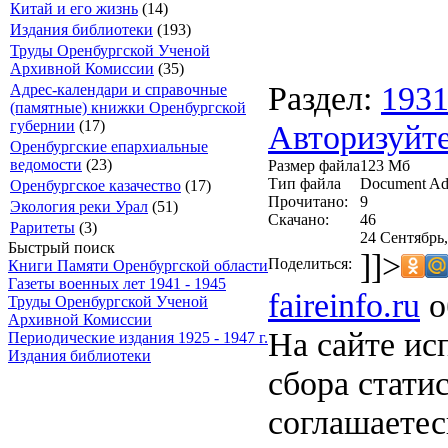
Китай и его жизнь
(14)
Издания библиотеки
(193)
Труды Оренбургской Ученой
Архивной Комиссии
(35)
Раздел:
193
Адрес-календари и справочные
(памятные) книжки Оренбургской
губернии
(17)
Авторизуйте
Оренбургские епархиальные
ведомости
(23)
Размер файла
123 Мб
Тип файла
Document Ad
Оренбургское казачество
(17)
Прочитано:
9
Экология реки Урал
(51)
Скачано:
46
Раритеты
(3)
24 Сентябрь,
Быстрый поиск
]]>
Поделиться:
Книги Памяти Оренбургской области
Газеты военных лет 1941 - 1945
faireinfo.ru
о
Труды Оренбургской Ученой
Архивной Комиссии
На сайте ис
Периодические издания 1925 - 1947 г.
Издания библиотеки
сбора стати
соглашаете