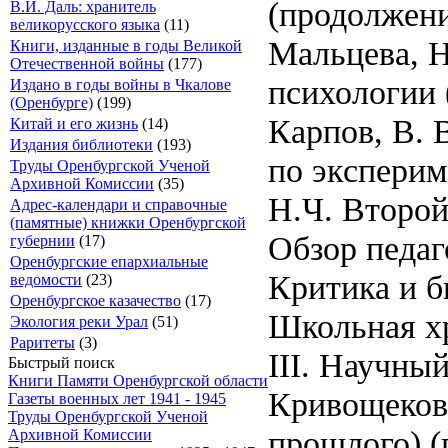
(продолжен
В.И. Даль: хранитель
великорусского языка
(11)
Мальцева, Н
Книги, изданные в годы Великой
Отечественной войны
(177)
психологии 
Издано в годы войны в Чкалове
(Оренбурге)
(199)
Карпов, В. 
Китай и его жизнь
(14)
Издания библиотеки
(193)
по эксперим
Труды Оренбургской Ученой
Архивной Комиссии
(35)
Н.Ч. Второй
Адрес-календари и справочные
(памятные) книжки Оренбургской
Обзор педаг
губернии
(17)
Оренбургские епархиальные
Критика и 
ведомости
(23)
Оренбургское казачество
(17)
Школьная х
Экология реки Урал
(51)
Раритеты
(3)
III. Научны
Быстрый поиск
Книги Памяти Оренбургской области
Кривощеков,
Газеты военных лет 1941 - 1945
Труды Оренбургской Ученой
прошлого) (
Архивной Комиссии