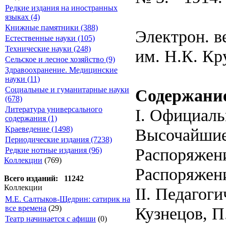
Редкие издания на иностранных
языках (4)
Книжные памятники (388)
Электрон. в
Естественные науки (105)
Технические науки (248)
им. Н.К. Кр
Сельское и лесное хозяйство (9)
Здравоохранение. Медицинские
науки (11)
Социальные и гуманитарные науки
Содержани
(678)
Литература универсального
I. Официаль
содержания (1)
Краеведение (1498)
Высочайшие
Периодические издания (7238)
Распоряжен
Редкие нотные издания (96)
Коллекции
(769)
Распоряжени
Всего изданий: 11242
Коллекции
II. Педагог
М.Е. Салтыков-Щедрин: сатирик на
Кузнецов, П
все времена
(29)
Театр начинается с афиши
(0)