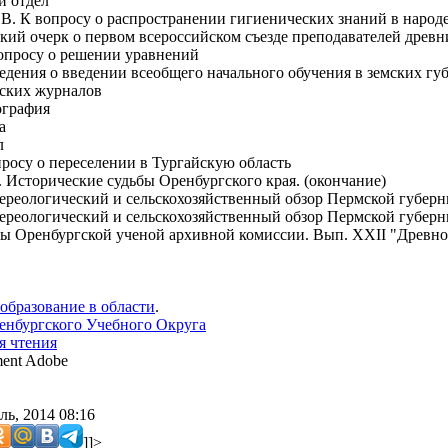
й отдел
В. К вопросу о распространении гигиенических знаний в народ
кий очерк о первом всероссийском съезде преподавателей древних
опросу о решении уравнений
ведения о введении всеобщего начального обучения в земских гу
еских журналов
ография
а
л
просу о переселении в Тургайскую область
 Исторические судьбы Оренбургского края. (окончание)
ереологический и сельскохозяйственный обзор Пермской губернии
ереологический и сельскохозяйственный обзор Пермской губернии
ды Оренбургской ученой архивной комиссии. Вып. XXII "Древно
образование в области
.
енбургского Учебного Округа
я чтения
ent Adobe
ь, 2014 08:16
]]>