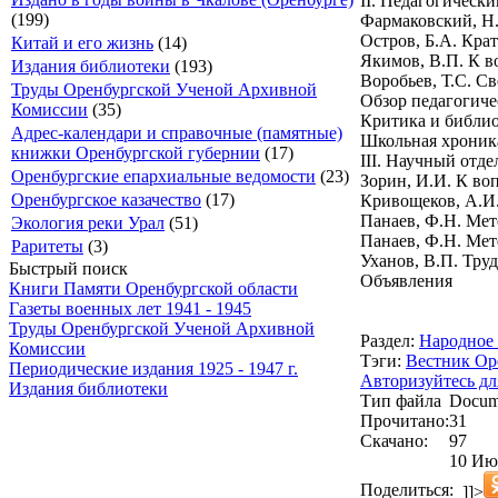
II. Педагогически
(199)
Фармаковский, Н.
Остров, Б.А. Крат
Китай и его жизнь
(14)
Якимов, В.П. К в
Издания библиотеки
(193)
Воробьев, Т.С. С
Труды Оренбургской Ученой Архивной
Обзор педагогич
Комиссии
(35)
Критика и библи
Адрес-календари и справочные (памятные)
Школьная хроник
книжки Оренбургской губернии
(17)
III. Научный отде
Оренбургские епархиальные ведомости
(23)
Зорин, И.И. К во
Оренбургское казачество
(17)
Кривощеков, А.И.
Панаев, Ф.Н. Мет
Экология реки Урал
(51)
Панаев, Ф.Н. Мет
Раритеты
(3)
Уханов, В.П. Тру
Быстрый поиск
Объявления
Книги Памяти Оренбургской области
Газеты военных лет 1941 - 1945
Труды Оренбургской Ученой Архивной
Раздел:
Народное 
Комиссии
Тэги:
Вестник Ор
Периодические издания 1925 - 1947 г.
Авторизуйтесь дл
Издания библиотеки
Тип файла
Docum
Прочитано:
31
Скачано:
97
10 Июл
Поделиться:
]]>