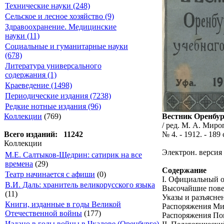
Технические науки (248)
Сельское и лесное хозяйство (9)
Здравоохранение. Медицинские
науки (11)
Социальные и гуманитарные науки
(678)
Литература универсального
содержания (1)
Краеведение (1498)
Периодические издания (7238)
Редкие нотные издания (96)
Вестник Оренбур
Коллекции
(769)
/ ред. М. А. Миро
№ 4. - 1912. - 189 
Всего изданий: 11242
Коллекции
Электрон. версия
М.Е. Салтыков-Щедрин: сатирик на все
времена
(29)
Содержание
Театр начинается с афиши
(0)
I. Официальный о
В.И. Даль: хранитель великорусского языка
Высочайшие пове
(11)
Указы и разъясне
Книги, изданные в годы Великой
Распоряжения Ми
Отечественной войны
(177)
Распоряжения Поп
Издано в годы войны в Чкалове (Оренбурге)