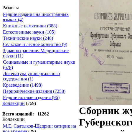
Разделы
Редкие издания на иностранных
языках (4)
Книжные памятники (388)
Естественные науки (105)
Технические науки (248)
Сельское и лесное хозяйство (9)
Здравоохранение. Медицинские
науки (11)
Социальные и гуманитарные науки
(678)
Литература универсального
содержания (1)
Краеведение (1498)
Периодические издания (7258)
Редкие нотные издания (96)
Коллекции
(769)
Сборник жу
Всего изданий: 11262
Губернског
Коллекции
М.Е. Салтыков-Щедрин: сатирик на
все времена
(29)