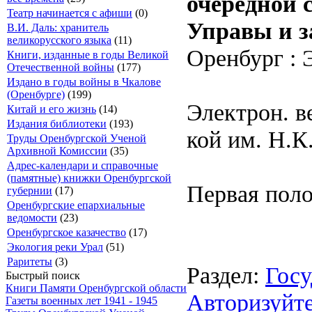
очередной с
Театр начинается с афиши
(0)
Управы и 
В.И. Даль: хранитель
великорусского языка
(11)
Оренбург : Э
Книги, изданные в годы Великой
Отечественной войны
(177)
Издано в годы войны в Чкалове
(Оренбурге)
(199)
Электрон. в
Китай и его жизнь
(14)
Издания библиотеки
(193)
кой им. Н.К
Труды Оренбургской Ученой
Архивной Комиссии
(35)
Адрес-календари и справочные
(памятные) книжки Оренбургской
Первая пол
губернии
(17)
Оренбургские епархиальные
ведомости
(23)
Оренбургское казачество
(17)
Экология реки Урал
(51)
Раритеты
(3)
Раздел:
Госу
Быстрый поиск
Книги Памяти Оренбургской области
Авторизуйте
Газеты военных лет 1941 - 1945