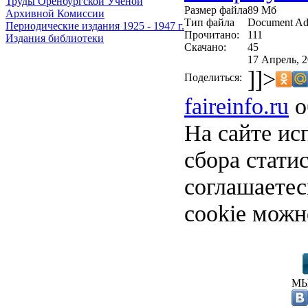
Труды Оренбургской Ученой
Размер файла
89 Мб
Архивной Комиссии
Тип файла
Document Ad
Периодические издания 1925 - 1947 г.
Прочитано:
111
Издания библиотеки
Скачано:
45
17 Апрель, 2
]]>
Поделиться:
faireinfo.ru
о
На сайте ис
сбора стати
соглашаете
cookie можн
МЫ