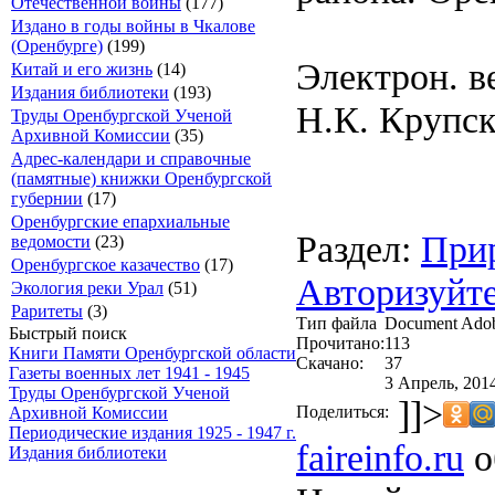
Отечественной войны
(177)
Издано в годы войны в Чкалове
(Оренбурге)
(199)
Электрон. в
Китай и его жизнь
(14)
Издания библиотеки
(193)
Н.К. Крупск
Труды Оренбургской Ученой
Архивной Комиссии
(35)
Адрес-календари и справочные
(памятные) книжки Оренбургской
губернии
(17)
Оренбургские епархиальные
Раздел:
Прир
ведомости
(23)
Оренбургское казачество
(17)
Авторизуйте
Экология реки Урал
(51)
Раритеты
(3)
Тип файла
Document Ado
Быстрый поиск
Прочитано:
113
Книги Памяти Оренбургской области
Скачано:
37
Газеты военных лет 1941 - 1945
3 Апрель, 201
Труды Оренбургской Ученой
]]>
Поделиться:
Архивной Комиссии
Периодические издания 1925 - 1947 г.
faireinfo.ru
о
Издания библиотеки