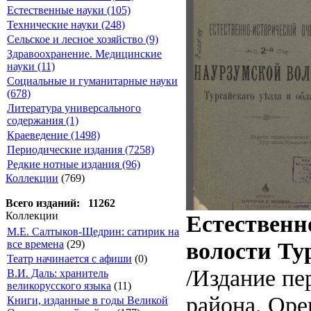
Естественные науки (105)
Технические науки (248)
Сельское и лесное хозяйство (9)
Здравоохранение. Медицинские
науки (11)
Социальные и гуманитарные науки
(678)
Литература универсального
содержания (1)
Краеведение (1498)
Периодические издания (7258)
Редкие нотные издания (96)
Коллекции
(769)
Всего изданий: 11262
Коллекции
Естественн
М.Е. Салтыков-Щедрин: сатирик на
волости Тур
все времена
(29)
Театр начинается с афиши
(0)
/Издание пе
В.И. Даль: хранитель
великорусского языка
(11)
района. Орен
Книги, изданные в годы Великой