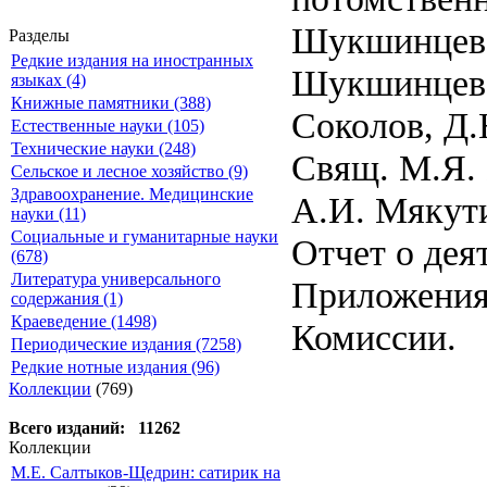
Шукшинцев,И
Разделы
Редкие издания на иностранных
Шукшинцев,
языках (4)
Книжные памятники (388)
Соколов, Д.
Естественные науки (105)
Технические науки (248)
Свящ. М.Я. 
Сельское и лесное хозяйство (9)
Здравоохранение. Медицинские
А.И. Мякут
науки (11)
Социальные и гуманитарные науки
Отчет о дея
(678)
Литература универсального
Приложения 
содержания (1)
Краеведение (1498)
Комиссии.
Периодические издания (7258)
Редкие нотные издания (96)
Коллекции
(769)
Всего изданий: 11262
Коллекции
М.Е. Салтыков-Щедрин: сатирик на