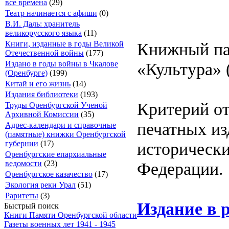
все времена
(29)
Театр начинается с афиши
(0)
В.И. Даль: хранитель
великорусского языка
(11)
Книжный па
Книги, изданные в годы Великой
Отечественной войны
(177)
«Культура» 
Издано в годы войны в Чкалове
(Оренбурге)
(199)
Китай и его жизнь
(14)
Издания библиотеки
(193)
Критерий от
Труды Оренбургской Ученой
Архивной Комиссии
(35)
печатных из
Адрес-календари и справочные
(памятные) книжки Оренбургской
исторически
губернии
(17)
Оренбургские епархиальные
Федерации.
ведомости
(23)
Оренбургское казачество
(17)
Экология реки Урал
(51)
Раритеты
(3)
Издание в 
Быстрый поиск
Книги Памяти Оренбургской области
Газеты военных лет 1941 - 1945