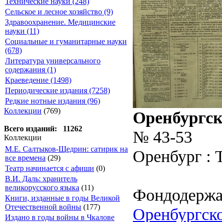
Технические науки (248)
Сельское и лесное хозяйство (9)
Здравоохранение. Медицинские
науки (11)
Социальные и гуманитарные науки
(678)
Литература универсального
содержания (1)
Краеведение (1498)
Периодические издания (7258)
Редкие нотные издания (96)
Коллекции
(769)
Оренбургск
Всего изданий: 11262
№ 43-53
Коллекции
М.Е. Салтыков-Щедрин: сатирик на
Оренбург : 
все времена
(29)
Театр начинается с афиши
(0)
В.И. Даль: хранитель
великорусского языка
(11)
Фондодержа
Книги, изданные в годы Великой
Отечественной войны
(177)
Оренбургско
Издано в годы войны в Чкалове