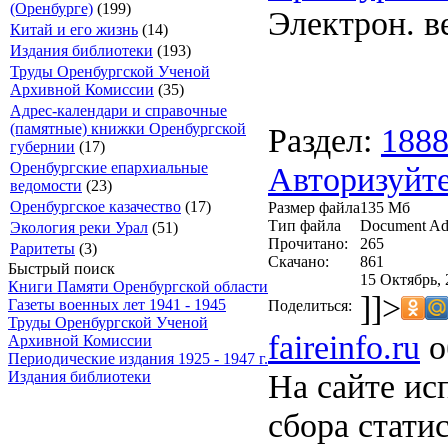
(Оренбурге)
(199)
Электрон. в
Китай и его жизнь
(14)
Издания библиотеки
(193)
Труды Оренбургской Ученой
Архивной Комиссии
(35)
Адрес-календари и справочные
(памятные) книжки Оренбургской
Раздел:
188
губернии
(17)
Оренбургские епархиальные
Авторизуйте
ведомости
(23)
Оренбургское казачество
(17)
Размер файла
135 Мб
Тип файла
Document Ad
Экология реки Урал
(51)
Прочитано:
265
Раритеты
(3)
Скачано:
861
Быстрый поиск
15 Октябрь, 
Книги Памяти Оренбургской области
]]>
Газеты военных лет 1941 - 1945
Поделиться:
Труды Оренбургской Ученой
faireinfo.ru
о
Архивной Комиссии
Периодические издания 1925 - 1947 г.
На сайте ис
Издания библиотеки
сбора стати