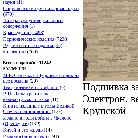
науки (11)
Социальные и гуманитарные науки
(678)
Литература универсального
содержания (1)
Краеведение (1498)
Периодические издания (7238)
Редкие нотные издания (96)
Коллекции
(769)
Всего изданий: 11242
Коллекции
М.Е. Салтыков-Щедрин: сатирик на
все времена
(29)
Подшивка за
Театр начинается с афиши
(0)
В.И. Даль: хранитель
Электрон. ве
великорусского языка
(11)
Книги, изданные в годы Великой
Крупской
Отечественной войны
(177)
Издано в годы войны в Чкалове
(Оренбурге)
(199)
Китай и его жизнь
(14)
Издания библиотеки
(193)