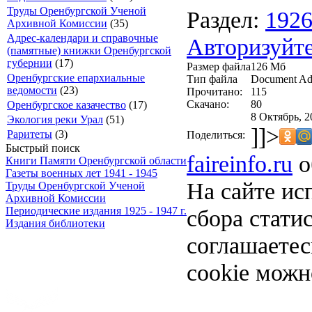
Труды Оренбургской Ученой
Раздел:
192
Архивной Комиссии
(35)
Адрес-календари и справочные
Авторизуйте
(памятные) книжки Оренбургской
губернии
(17)
Размер файла
126 Мб
Оренбургские епархиальные
Тип файла
Document Ad
ведомости
(23)
Прочитано:
115
Скачано:
80
Оренбургское казачество
(17)
8 Октябрь, 2
Экология реки Урал
(51)
]]>
Раритеты
(3)
Поделиться:
Быстрый поиск
faireinfo.ru
о
Книги Памяти Оренбургской области
Газеты военных лет 1941 - 1945
На сайте ис
Труды Оренбургской Ученой
Архивной Комиссии
сбора стати
Периодические издания 1925 - 1947 г.
Издания библиотеки
соглашаете
cookie можн