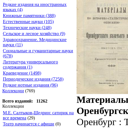
Редкие издания на иностранных
языках (4)
Книжные памятники (388)
Естественные науки (105)
Технические науки (248)
Сельское и лесное хозяйство (9)
Здравоохранение. Медицинские
науки (11)
Социальные и гуманитарные науки
(678)
Литература универсального
содержания (1)
Краеведение (1498)
Периодические издания (7258)
Редкие нотные издания (96)
Коллекции
(769)
Материалы 
Всего изданий: 11262
Коллекции
Оренбургск
М.Е. Салтыков-Щедрин: сатирик на
все времена
(29)
Оренбург : Т
Театр начинается с афиши
(0)