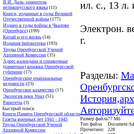
ил. с., 13 л. 
В.И. Даль: хранитель
великорусского языка
(11)
Книги, изданные в годы Великой
Отечественной войны
(177)
Электрон. в
Издано в годы войны в Чкалове
(Оренбурге)
(199)
г.
Китай и его жизнь
(14)
Издания библиотеки
(193)
Труды Оренбургской Ученой
Архивной Комиссии
(35)
Адрес-календари и справочные
(памятные) книжки Оренбургской
Разделы:
Ма
губернии
(17)
Оренбургские епархиальные
Оренбургско
ведомости
(23)
Оренбургское казачество
(17)
История,арх
Экология реки Урал
(51)
Раритеты
(3)
Авторизуйте
Быстрый поиск
Книги Памяти Оренбургской области
Размер файла
77 Мб
Газеты военных лет 1941 - 1945
Тип файла
Document Ad
Труды Оренбургской Ученой
Прочитано:
228
Архивной Комиссии