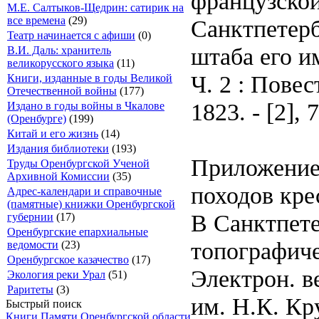
французской
М.Е. Салтыков-Щедрин: сатирик на
все времена
(29)
Санктпетерб
Театр начинается с афиши
(0)
штаба его и
В.И. Даль: хранитель
великорусского языка
(11)
Ч. 2 : Пове
Книги, изданные в годы Великой
Отечественной войны
(177)
1823. - [2], 7
Издано в годы войны в Чкалове
(Оренбурге)
(199)
Китай и его жизнь
(14)
Издания библиотеки
(193)
Приложение:
Труды Оренбургской Ученой
Архивной Комиссии
(35)
походов кре
Адрес-календари и справочные
(памятные) книжки Оренбургской
В Санктпете
губернии
(17)
Оренбургские епархиальные
топографичес
ведомости
(23)
Оренбургское казачество
(17)
Электрон. в
Экология реки Урал
(51)
Раритеты
(3)
им. Н.К. Кр
Быстрый поиск
Книги Памяти Оренбургской области