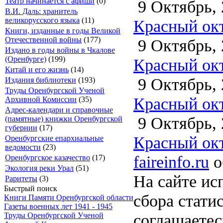
Театр начинается с афиши
(0)
9 Октябрь, 
В.И. Даль: хранитель
великорусского языка
(11)
Красный окт
Книги, изданные в годы Великой
Отечественной войны
(177)
9 Октябрь, 
Издано в годы войны в Чкалове
(Оренбурге)
(199)
Красный окт
Китай и его жизнь
(14)
9 Октябрь, 
Издания библиотеки
(193)
Труды Оренбургской Ученой
Красный окт
Архивной Комиссии
(35)
Адрес-календари и справочные
9 Октябрь, 
(памятные) книжки Оренбургской
губернии
(17)
Красный окт
Оренбургские епархиальные
ведомости
(23)
faireinfo.ru
о
Оренбургское казачество
(17)
Экология реки Урал
(51)
На сайте ис
Раритеты
(3)
Быстрый поиск
сбора стати
Книги Памяти Оренбургской области
Газеты военных лет 1941 - 1945
соглашаете
Труды Оренбургской Ученой