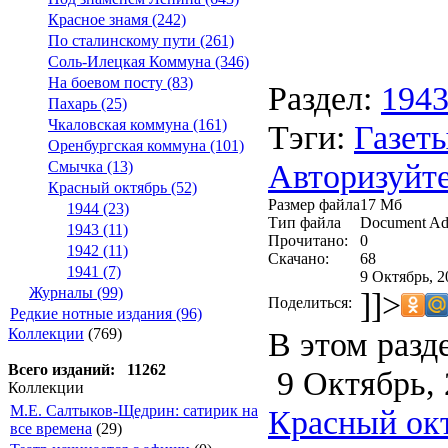
Красное знамя (242)
По сталинскому пути (261)
Соль-Илецкая Коммуна (346)
На боевом посту (83)
Раздел:
194
Пахарь (25)
Чкаловская коммуна (161)
Тэги:
Газеты
Оренбургская коммуна (101)
Авторизуйте
Смычка (13)
Красный октябрь (52)
Размер файла
17 Мб
1944 (23)
Тип файла
Document Ad
1943 (11)
Прочитано:
0
1942 (11)
Скачано:
68
1941 (7)
9 Октябрь, 2
Журналы (99)
]]>
Поделиться:
Редкие нотные издания (96)
В этом разд
Коллекции
(769)
Всего изданий: 11262
9 Октябрь, 
Коллекции
М.Е. Салтыков-Щедрин: сатирик на
Красный окт
все времена
(29)