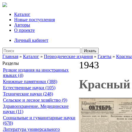
Каталог
Новые поступления
Авторы
О проекте
Личный кабинет
Искать
Главная
»
Каталог
»
Периодические издания
»
Газеты
»
Красны
1943
Разделы
Редкие издания на иностранных
языках (4)
Красный 
Книжные памятники (388)
Естественные науки (105)
Технические науки (248)
Сельское и лесное хозяйство (9)
Здравоохранение. Медицинские
науки (11)
Социальные и гуманитарные науки
(678)
Литература универсального