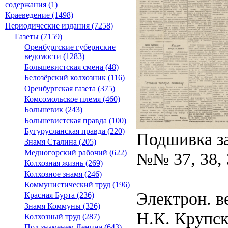
содержания (1)
Краеведение (1498)
Периодические издания (7258)
Газеты (7159)
Оренбургские губернские
ведомости (1283)
Большевистская смена (48)
Белозёрский колхозник (116)
Оренбургская газета (375)
Комсомольское племя (460)
Большевик (243)
Большевистская правда (100)
Бугурусланская правда (220)
Подшивка за
Знамя Сталина (205)
Медногорский рабочий (622)
№№ 37, 38, 
Колхозная жизнь (269)
Колхозное знамя (246)
Коммунистический труд (196)
Электрон. в
Красная Бурта (236)
Знамя Коммуны (326)
Н.К. Крупско
Колхозный труд (287)
Под знаменем Ленина (643)