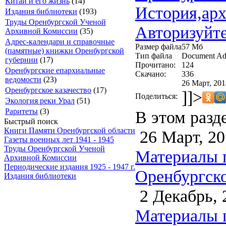
Китай и его жизнь
(14)
История,арх
Издания библиотеки
(193)
Труды Оренбургской Ученой
Авторизуйте
Архивной Комиссии
(35)
Адрес-календари и справочные
Размер файла
57 Мб
(памятные) книжки Оренбургской
Тип файла
Document Ad
губернии
(17)
Прочитано:
124
Оренбургские епархиальные
Скачано:
336
ведомости
(23)
26 Март, 201
Оренбургское казачество
(17)
]]>
Поделиться:
Экология реки Урал
(51)
Раритеты
(3)
В этом разд
Быстрый поиск
Книги Памяти Оренбургской области
26 Март, 20
Газеты военных лет 1941 - 1945
Труды Оренбургской Ученой
Материалы 
Архивной Комиссии
Периодические издания 1925 - 1947 г.
Оренбургско
Издания библиотеки
2 Декабрь, 
Материалы 