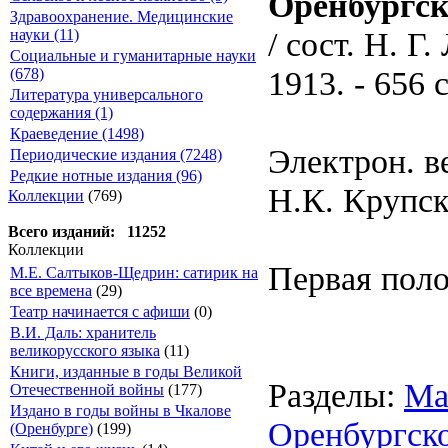
Оренбургско
Здравоохранение. Медицинские
/ сост. Н. Г
науки (11)
Социальные и гуманитарные науки
1913. - 656 с
(678)
Литература универсального
содержания (1)
Краеведение (1498)
Электрон. в
Периодические издания (7248)
Редкие нотные издания (96)
Н.К. Крупс
Коллекции
(769)
Всего изданий: 11252
Коллекции
Первая поло
М.Е. Салтыков-Щедрин: сатирик на
все времена
(29)
Театр начинается с афиши
(0)
В.И. Даль: хранитель
великорусского языка
(11)
Книги, изданные в годы Великой
Разделы:
Ма
Отечественной войны
(177)
Издано в годы войны в Чкалове
Оренбургско
(Оренбурге)
(199)