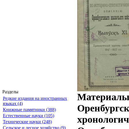
Разделы
Материалы 
Редкие издания на иностранных
языках (4)
Оренбургск
Книжные памятники (388)
Естественные науки (105)
хронологич
Технические науки (248)
Сельское и лесное хозяйство (9)