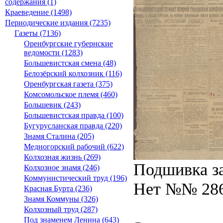
содержания (1)
Краеведение (1498)
Периодические издания (7235)
Газеты (7136)
Оренбургские губернские
ведомости (1283)
Большевистская смена (48)
Белозёрский колхозник (116)
Оренбургская газета (375)
Комсомольское племя (460)
Большевик (243)
Большевистская правда (100)
Бугурусланская правда (220)
Знамя Сталина (205)
Медногорский рабочий (622)
Колхозная жизнь (269)
Подшивка за
Колхозное знамя (246)
Коммунистический труд (196)
Нет №№ 286,
Красная Бурта (236)
Знамя Коммуны (326)
Колхозный труд (287)
Под знаменем Ленина (643)