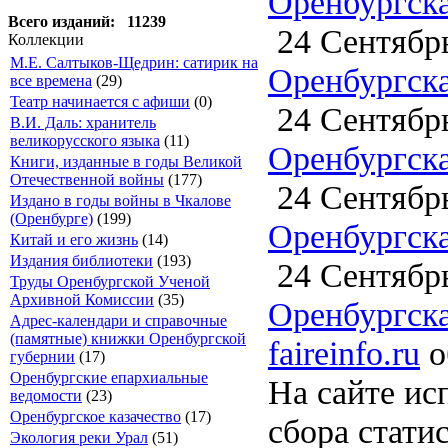
Оренбургска
Всего изданий: 11239
24 Сентябрь
Коллекции
М.Е. Салтыков-Щедрин: сатирик на
Оренбургска
все времена
(29)
Театр начинается с афиши
(0)
24 Сентябрь
В.И. Даль: хранитель
великорусского языка
(11)
Оренбургска
Книги, изданные в годы Великой
Отечественной войны
(177)
24 Сентябрь
Издано в годы войны в Чкалове
(Оренбурге)
(199)
Оренбургска
Китай и его жизнь
(14)
Издания библиотеки
(193)
24 Сентябрь
Труды Оренбургской Ученой
Архивной Комиссии
(35)
Оренбургска
Адрес-календари и справочные
(памятные) книжки Оренбургской
faireinfo.ru
о
губернии
(17)
Оренбургские епархиальные
На сайте ис
ведомости
(23)
Оренбургское казачество
(17)
сбора стати
Экология реки Урал
(51)