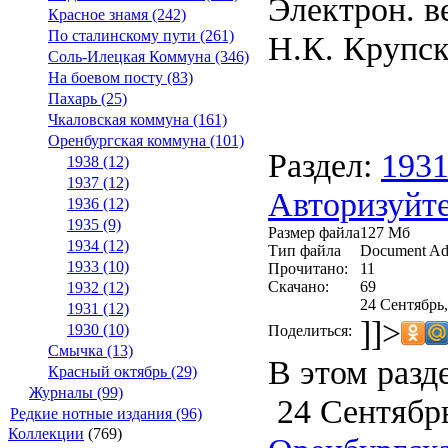
Электрон. в
Красное знамя (242)
По сталинскому пути (261)
Н.К. Крупско
Соль-Илецкая Коммуна (346)
На боевом посту (83)
Пахарь (25)
Чкаловская коммуна (161)
Оренбургская коммуна (101)
Раздел:
193
1938 (12)
1937 (12)
Авторизуйте
1936 (12)
1935 (9)
Размер файла
127 Мб
1934 (12)
Тип файла
Document Ad
1933 (10)
Прочитано:
11
Скачано:
69
1932 (12)
24 Сентябрь,
1931 (12)
]]>
1930 (10)
Поделиться:
Смычка (13)
В этом разд
Красный октябрь (29)
Журналы (99)
24 Сентябрь
Редкие нотные издания (96)
Коллекции
(769)