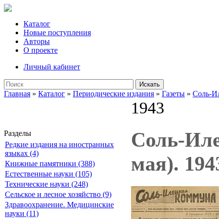
Каталог
Новые поступления
Авторы
О проекте
Личный кабинет
Искать
Главная
»
Каталог
»
Периодические издания
»
Газеты
»
Соль-И
1943
Соль-Илец
Разделы
Редкие издания на иностранных
языках (4)
мая). 194
Книжные памятники (388)
Естественные науки (105)
Технические науки (248)
Сельское и лесное хозяйство (9)
Здравоохранение. Медицинские
науки (11)