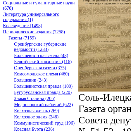
Социальные и гуманитарные науки
(678)
Литература универсального
содержания (1)
Краеведение (1498)
Периодические издания (7258)
Газеты (7159)
Оренбургские губернские
ведомости (1283)
Большевистская смена (48)
Белозёрский колхозник (116)
Оренбургская газета (375)
Комсомольское племя (460)
Большевик (243)
Большевистская правда (100)
Бугурусланская правда (220)
Соль-Илецк
Знамя Сталина (205)
Медногорский рабочий (622)
Газета орга
Колхозная жизнь (269)
Совета депу
Колхозное знамя (246)
Коммунистический труд (196)
Красная Бурта (236)