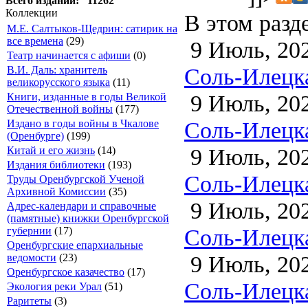
Всего изданий: 11262
Коллекции
В этом разд
М.Е. Салтыков-Щедрин: сатирик на
все времена
(29)
9 Июль, 20
Театр начинается с афиши
(0)
Соль-Илецка
В.И. Даль: хранитель
великорусского языка
(11)
9 Июль, 20
Книги, изданные в годы Великой
Отечественной войны
(177)
Соль-Илецка
Издано в годы войны в Чкалове
(Оренбурге)
(199)
9 Июль, 20
Китай и его жизнь
(14)
Издания библиотеки
(193)
Соль-Илецка
Труды Оренбургской Ученой
Архивной Комиссии
(35)
9 Июль, 20
Адрес-календари и справочные
(памятные) книжки Оренбургской
Соль-Илецка
губернии
(17)
Оренбургские епархиальные
9 Июль, 20
ведомости
(23)
Оренбургское казачество
(17)
Соль-Илецка
Экология реки Урал
(51)
Раритеты
(3)