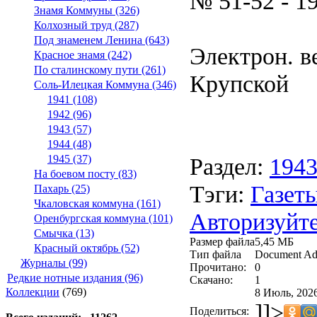
№ 51-52 - 1
Знамя Коммуны (326)
Колхозный труд (287)
Под знаменем Ленина (643)
Электрон. ве
Красное знамя (242)
По сталинскому пути (261)
Крупской
Соль-Илецкая Коммуна (346)
1941 (108)
1942 (96)
1943 (57)
1944 (48)
Раздел:
194
1945 (37)
На боевом посту (83)
Тэги:
Газеты
Пахарь (25)
Чкаловская коммуна (161)
Авторизуйте
Оренбургская коммуна (101)
Смычка (13)
Размер файла
5,45 МБ
Красный октябрь (52)
Тип файла
Document Ad
Журналы (99)
Прочитано:
0
Редкие нотные издания (96)
Скачано:
1
Коллекции
(769)
8 Июль, 2026
]]>
Поделиться: