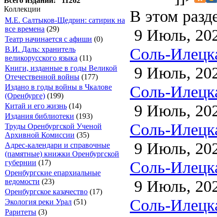
Всего изданий: 11262
Коллекции
В этом разд
М.Е. Салтыков-Щедрин: сатирик на
все времена
(29)
9 Июль, 20
Театр начинается с афиши
(0)
Соль-Илецка
В.И. Даль: хранитель
великорусского языка
(11)
9 Июль, 20
Книги, изданные в годы Великой
Отечественной войны
(177)
Соль-Илецка
Издано в годы войны в Чкалове
(Оренбурге)
(199)
9 Июль, 20
Китай и его жизнь
(14)
Издания библиотеки
(193)
Соль-Илецка
Труды Оренбургской Ученой
Архивной Комиссии
(35)
9 Июль, 20
Адрес-календари и справочные
(памятные) книжки Оренбургской
Соль-Илецка
губернии
(17)
Оренбургские епархиальные
9 Июль, 20
ведомости
(23)
Оренбургское казачество
(17)
Соль-Илецка
Экология реки Урал
(51)
Раритеты
(3)