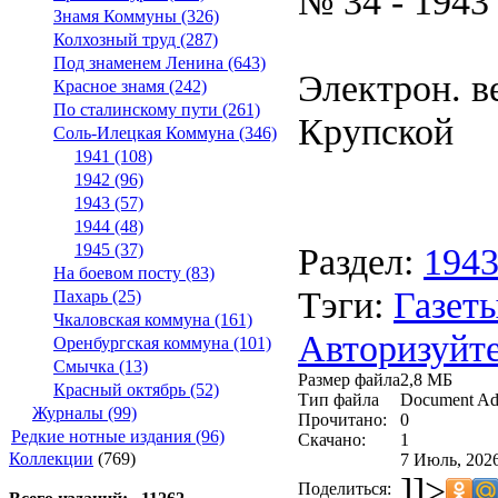
№ 34 - 1943
Знамя Коммуны (326)
Колхозный труд (287)
Под знаменем Ленина (643)
Электрон. ве
Красное знамя (242)
По сталинскому пути (261)
Крупской
Соль-Илецкая Коммуна (346)
1941 (108)
1942 (96)
1943 (57)
1944 (48)
Раздел:
194
1945 (37)
На боевом посту (83)
Тэги:
Газеты
Пахарь (25)
Чкаловская коммуна (161)
Авторизуйте
Оренбургская коммуна (101)
Смычка (13)
Размер файла
2,8 МБ
Красный октябрь (52)
Тип файла
Document Ad
Журналы (99)
Прочитано:
0
Редкие нотные издания (96)
Скачано:
1
Коллекции
(769)
7 Июль, 2026
]]>
Поделиться: