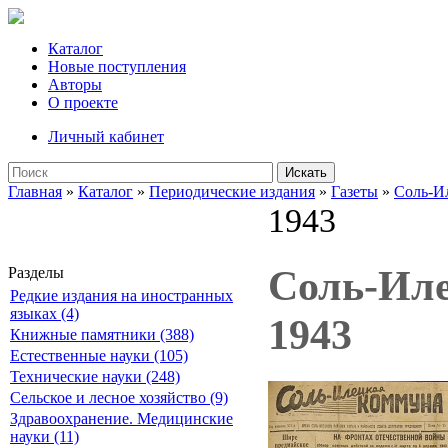
Каталог
Новые поступления
Авторы
О проекте
Личный кабинет
Искать
Главная
»
Каталог
»
Периодические издания
»
Газеты
»
Соль-И
1943
Соль-Илец
Разделы
Редкие издания на иностранных
языках (4)
1943
Книжные памятники (388)
Естественные науки (105)
Технические науки (248)
Сельское и лесное хозяйство (9)
Здравоохранение. Медицинские
науки (11)