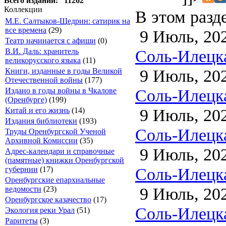
Всего изданий: 11262
Коллекции
В этом разд
М.Е. Салтыков-Щедрин: сатирик на
все времена
(29)
9 Июль, 20
Театр начинается с афиши
(0)
Соль-Илецка
В.И. Даль: хранитель
великорусского языка
(11)
9 Июль, 20
Книги, изданные в годы Великой
Отечественной войны
(177)
Соль-Илецка
Издано в годы войны в Чкалове
(Оренбурге)
(199)
9 Июль, 20
Китай и его жизнь
(14)
Издания библиотеки
(193)
Соль-Илецка
Труды Оренбургской Ученой
Архивной Комиссии
(35)
9 Июль, 20
Адрес-календари и справочные
(памятные) книжки Оренбургской
Соль-Илецка
губернии
(17)
Оренбургские епархиальные
9 Июль, 20
ведомости
(23)
Оренбургское казачество
(17)
Соль-Илецка
Экология реки Урал
(51)
Раритеты
(3)