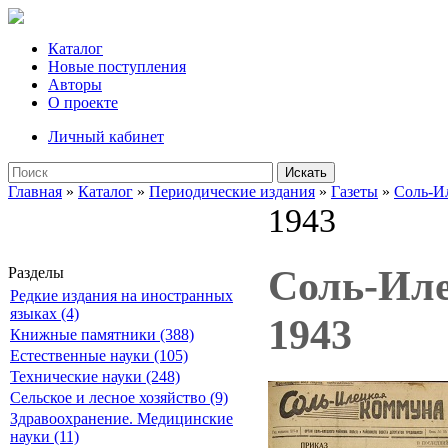
Каталог
Новые поступления
Авторы
О проекте
Личный кабинет
Искать
Главная
»
Каталог
»
Периодические издания
»
Газеты
»
Соль-И
1943
Соль-Илец
Разделы
Редкие издания на иностранных
языках (4)
1943
Книжные памятники (388)
Естественные науки (105)
Технические науки (248)
Сельское и лесное хозяйство (9)
Здравоохранение. Медицинские
науки (11)