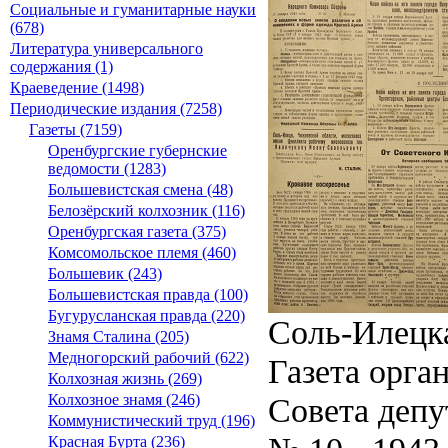
Социальные и гуманитарные науки
(678)
Литература универсального
содержания (1)
Краеведение (1498)
Периодические издания (7258)
Газеты (7159)
Оренбургские губернские
ведомости (1283)
Большевистская смена (48)
Белозёрский колхозник (116)
Оренбургская газета (375)
Комсомольское племя (460)
Большевик (243)
Большевистская правда (100)
Бугурусланская правда (220)
Соль-Илецк
Знамя Сталина (205)
Медногорский рабочий (622)
Газета орга
Колхозная жизнь (269)
Совета депу
Колхозное знамя (246)
Коммунистический труд (196)
Красная Бурта (236)