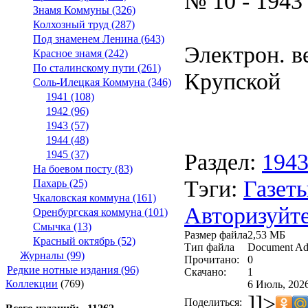
№ 10 - 1943
Знамя Коммуны (326)
Колхозный труд (287)
Под знаменем Ленина (643)
Электрон. ве
Красное знамя (242)
По сталинскому пути (261)
Крупской
Соль-Илецкая Коммуна (346)
1941 (108)
1942 (96)
1943 (57)
1944 (48)
Раздел:
194
1945 (37)
На боевом посту (83)
Тэги:
Газеты
Пахарь (25)
Чкаловская коммуна (161)
Авторизуйте
Оренбургская коммуна (101)
Смычка (13)
Размер файла
2,53 МБ
Красный октябрь (52)
Тип файла
Document Ad
Журналы (99)
Прочитано:
0
Редкие нотные издания (96)
Скачано:
1
Коллекции
(769)
6 Июль, 2026
]]>
Поделиться: