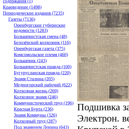
содержания (1)
Краеведение (1498)
Периодические издания (7235)
Газеты (7136)
Оренбургские губернские
ведомости (1283)
Большевистская смена (48)
Белозёрский колхозник (116)
Оренбургская газета (375)
Комсомольское племя (460)
Большевик (243)
Большевистская правда (100)
Бугурусланская правда (220)
Знамя Сталина (205)
Медногорский рабочий (622)
Колхозная жизнь (269)
Колхозное знамя (246)
Коммунистический труд (196)
Подшивка за
Красная Бурта (236)
Электрон. ве
Знамя Коммуны (326)
Колхозный труд (287)
Под знаменем Ленина (643)