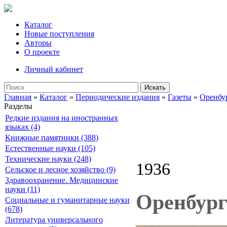
Каталог
Новые поступления
Авторы
О проекте
Личный кабинет
Искать
Главная
»
Каталог
»
Периодические издания
»
Газеты
»
Оренбу
Разделы
Редкие издания на иностранных
языках (4)
Книжные памятники (388)
Естественные науки (105)
Технические науки (248)
1936
Сельское и лесное хозяйство (9)
Здравоохранение. Медицинские
науки (11)
Оренбург
Социальные и гуманитарные науки
(678)
Литература универсального