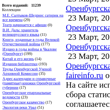
Всего изданий: 11239
Оренбургска
Коллекции
23 Март, 20
М.Е. Салтыков-Щедрин: сатирик на
все времена
(29)
Оренбургска
Театр начинается с афиши
(0)
В.И. Даль: хранитель
23 Март, 20
великорусского языка
(11)
Книги, изданные в годы Великой
Оренбургска
Отечественной войны
(177)
Издано в годы войны в Чкалове
23 Март, 20
(Оренбурге)
(199)
Китай и его жизнь
(14)
Оренбургска
Издания библиотеки
(193)
Труды Оренбургской Ученой
faireinfo.ru
о
Архивной Комиссии
(35)
Адрес-календари и справочные
На сайте ис
(памятные) книжки Оренбургской
губернии
(17)
сбора стати
Оренбургские епархиальные
ведомости
(23)
соглашаете
Оренбургское казачество
(17)
Экология реки Урал
(51)