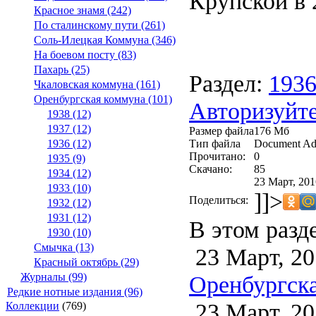
Крупской в 2
Красное знамя (242)
По сталинскому пути (261)
Соль-Илецкая Коммуна (346)
На боевом посту (83)
Пахарь (25)
Раздел:
193
Чкаловская коммуна (161)
Оренбургская коммуна (101)
Авторизуйте
1938 (12)
1937 (12)
Размер файла
176 Мб
Тип файла
Document Ad
1936 (12)
Прочитано:
0
1935 (9)
Скачано:
85
1934 (12)
23 Март, 201
1933 (10)
]]>
Поделиться:
1932 (12)
1931 (12)
В этом разд
1930 (10)
Смычка (13)
23 Март, 20
Красный октябрь (29)
Оренбургска
Журналы (99)
Редкие нотные издания (96)
23 Март, 20
Коллекции
(769)