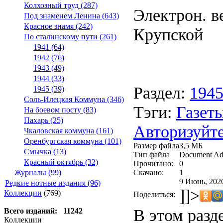
Колхозный труд (287)
Электрон. ве
Под знаменем Ленина (643)
Красное знамя (242)
Крупской
По сталинскому пути (261)
1941 (64)
1942 (76)
1943 (49)
1944 (33)
Раздел:
194
1945 (39)
Соль-Илецкая Коммуна (346)
Тэги:
Газеты
На боевом посту (83)
Пахарь (25)
Авторизуйте
Чкаловская коммуна (161)
Оренбургская коммуна (101)
Размер файла
3,5 МБ
Смычка (13)
Тип файла
Document Ad
Красный октябрь (32)
Прочитано:
0
Скачано:
1
Журналы (99)
9 Июнь, 2026
Редкие нотные издания (96)
]]>
Коллекции
(769)
Поделиться:
В этом разд
Всего изданий: 11242
Коллекции