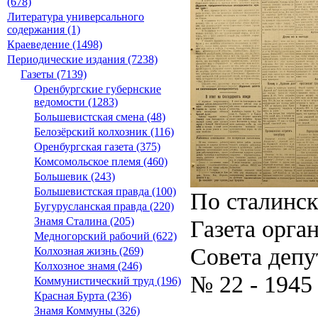
(678)
Литература универсального
содержания (1)
Краеведение (1498)
Периодические издания (7238)
Газеты (7139)
Оренбургские губернские
ведомости (1283)
Большевистская смена (48)
Белозёрский колхозник (116)
Оренбургская газета (375)
Комсомольское племя (460)
Большевик (243)
Большевистская правда (100)
По сталинс
Бугурусланская правда (220)
Газета орга
Знамя Сталина (205)
Медногорский рабочий (622)
Совета депу
Колхозная жизнь (269)
Колхозное знамя (246)
№ 22 - 1945
Коммунистический труд (196)
Красная Бурта (236)
Знамя Коммуны (326)