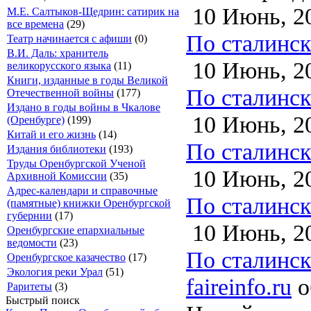
10 Июнь, 2
М.Е. Салтыков-Щедрин: сатирик на
все времена
(29)
По сталинско
Театр начинается с афиши
(0)
В.И. Даль: хранитель
10 Июнь, 2
великорусского языка
(11)
Книги, изданные в годы Великой
По сталинско
Отечественной войны
(177)
Издано в годы войны в Чкалове
10 Июнь, 2
(Оренбурге)
(199)
Китай и его жизнь
(14)
По сталинско
Издания библиотеки
(193)
Труды Оренбургской Ученой
10 Июнь, 2
Архивной Комиссии
(35)
Адрес-календари и справочные
По сталинско
(памятные) книжки Оренбургской
губернии
(17)
10 Июнь, 2
Оренбургские епархиальные
ведомости
(23)
По сталинско
Оренбургское казачество
(17)
Экология реки Урал
(51)
faireinfo.ru
о
Раритеты
(3)
Быстрый поиск