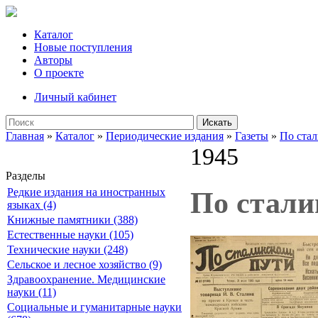
Каталог
Новые поступления
Авторы
О проекте
Личный кабинет
Искать
Главная
»
Каталог
»
Периодические издания
»
Газеты
»
По ста
1945
Разделы
Редкие издания на иностранных
По сталин
языках (4)
Книжные памятники (388)
Естественные науки (105)
Технические науки (248)
Сельское и лесное хозяйство (9)
Здравоохранение. Медицинские
науки (11)
Социальные и гуманитарные науки