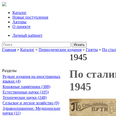
Каталог
Новые поступления
Авторы
О проекте
Личный кабинет
Искать
Главная
»
Каталог
»
Периодические издания
»
Газеты
»
По ста
1945
По сталин
Разделы
Редкие издания на иностранных
языках (4)
1945
Книжные памятники (388)
Естественные науки (105)
Технические науки (248)
Сельское и лесное хозяйство (9)
Здравоохранение. Медицинские
науки (11)