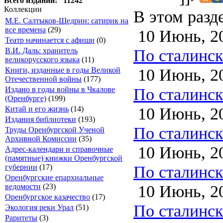
Всего изданий: 11242
Коллекции
В этом разд
М.Е. Салтыков-Щедрин: сатирик на
все времена
(29)
10 Июнь, 2
Театр начинается с афиши
(0)
По сталинско
В.И. Даль: хранитель
великорусского языка
(11)
10 Июнь, 2
Книги, изданные в годы Великой
Отечественной войны
(177)
По сталинско
Издано в годы войны в Чкалове
(Оренбурге)
(199)
10 Июнь, 2
Китай и его жизнь
(14)
Издания библиотеки
(193)
По сталинско
Труды Оренбургской Ученой
Архивной Комиссии
(35)
10 Июнь, 2
Адрес-календари и справочные
(памятные) книжки Оренбургской
По сталинско
губернии
(17)
Оренбургские епархиальные
10 Июнь, 2
ведомости
(23)
Оренбургское казачество
(17)
По сталинско
Экология реки Урал
(51)
Раритеты
(3)