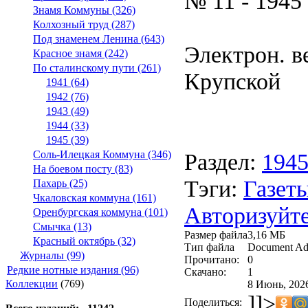
№ 11 - 1945
Знамя Коммуны (326)
Колхозный труд (287)
Под знаменем Ленина (643)
Электрон. ве
Красное знамя (242)
По сталинскому пути (261)
Крупской
1941 (64)
1942 (76)
1943 (49)
1944 (33)
1945 (39)
Раздел:
194
Соль-Илецкая Коммуна (346)
На боевом посту (83)
Тэги:
Газеты
Пахарь (25)
Чкаловская коммуна (161)
Авторизуйте
Оренбургская коммуна (101)
Смычка (13)
Размер файла
3,16 МБ
Красный октябрь (32)
Тип файла
Document Ad
Журналы (99)
Прочитано:
0
Редкие нотные издания (96)
Скачано:
1
Коллекции
(769)
8 Июнь, 2026
]]>
Поделиться: