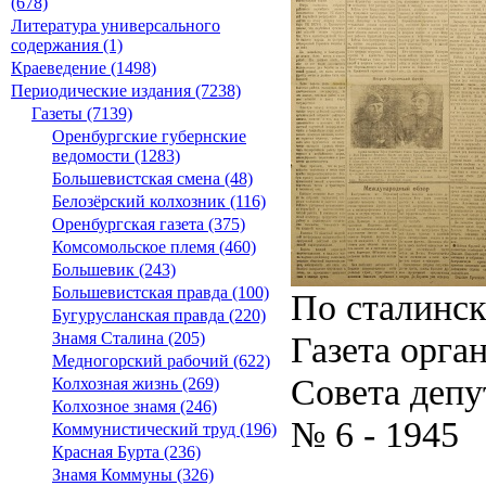
(678)
Литература универсального
содержания (1)
Краеведение (1498)
Периодические издания (7238)
Газеты (7139)
Оренбургские губернские
ведомости (1283)
Большевистская смена (48)
Белозёрский колхозник (116)
Оренбургская газета (375)
Комсомольское племя (460)
Большевик (243)
Большевистская правда (100)
По сталинс
Бугурусланская правда (220)
Газета орга
Знамя Сталина (205)
Медногорский рабочий (622)
Совета депу
Колхозная жизнь (269)
Колхозное знамя (246)
№ 6 - 1945
Коммунистический труд (196)
Красная Бурта (236)
Знамя Коммуны (326)