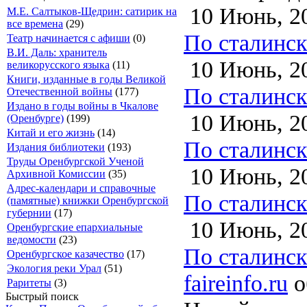
10 Июнь, 2
М.Е. Салтыков-Щедрин: сатирик на
все времена
(29)
По сталинско
Театр начинается с афиши
(0)
В.И. Даль: хранитель
10 Июнь, 2
великорусского языка
(11)
Книги, изданные в годы Великой
По сталинско
Отечественной войны
(177)
Издано в годы войны в Чкалове
10 Июнь, 2
(Оренбурге)
(199)
Китай и его жизнь
(14)
По сталинско
Издания библиотеки
(193)
Труды Оренбургской Ученой
10 Июнь, 2
Архивной Комиссии
(35)
Адрес-календари и справочные
По сталинско
(памятные) книжки Оренбургской
губернии
(17)
10 Июнь, 2
Оренбургские епархиальные
ведомости
(23)
По сталинско
Оренбургское казачество
(17)
Экология реки Урал
(51)
faireinfo.ru
о
Раритеты
(3)
Быстрый поиск