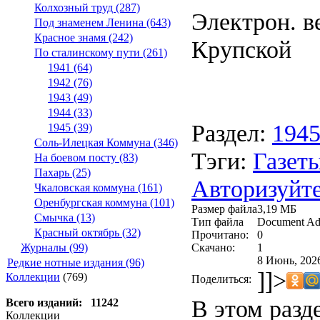
Колхозный труд (287)
Электрон. ве
Под знаменем Ленина (643)
Красное знамя (242)
Крупской
По сталинскому пути (261)
1941 (64)
1942 (76)
1943 (49)
1944 (33)
Раздел:
194
1945 (39)
Соль-Илецкая Коммуна (346)
Тэги:
Газеты
На боевом посту (83)
Пахарь (25)
Авторизуйте
Чкаловская коммуна (161)
Оренбургская коммуна (101)
Размер файла
3,19 МБ
Смычка (13)
Тип файла
Document Ad
Красный октябрь (32)
Прочитано:
0
Скачано:
1
Журналы (99)
8 Июнь, 2026
Редкие нотные издания (96)
]]>
Коллекции
(769)
Поделиться:
В этом разд
Всего изданий: 11242
Коллекции