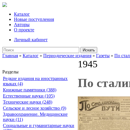
Каталог
Новые поступления
Авторы
О проекте
Личный кабинет
Искать
Главная
»
Каталог
»
Периодические издания
»
Газеты
»
По ста
1945
Разделы
Редкие издания на иностранных
По сталин
языках (4)
Книжные памятники (388)
Естественные науки (105)
Технические науки (248)
Сельское и лесное хозяйство (9)
Здравоохранение. Медицинские
науки (11)
Социальные и гуманитарные науки