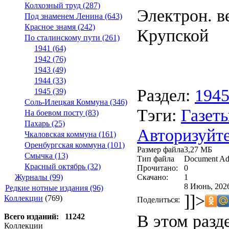
Колхозный труд (287)
Электрон. ве
Под знаменем Ленина (643)
Красное знамя (242)
Крупской
По сталинскому пути (261)
1941 (64)
1942 (76)
1943 (49)
1944 (33)
Раздел:
194
1945 (39)
Соль-Илецкая Коммуна (346)
Тэги:
Газеты
На боевом посту (83)
Пахарь (25)
Авторизуйте
Чкаловская коммуна (161)
Оренбургская коммуна (101)
Размер файла
3,27 МБ
Смычка (13)
Тип файла
Document Ad
Красный октябрь (32)
Прочитано:
0
Скачано:
1
Журналы (99)
8 Июнь, 2026
Редкие нотные издания (96)
]]>
Коллекции
(769)
Поделиться:
В этом разд
Всего изданий: 11242
Коллекции