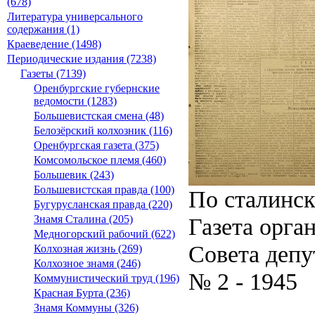
(678)
Литература универсального
содержания (1)
Краеведение (1498)
Периодические издания (7238)
Газеты (7139)
Оренбургские губернские
ведомости (1283)
Большевистская смена (48)
Белозёрский колхозник (116)
Оренбургская газета (375)
Комсомольское племя (460)
Большевик (243)
Большевистская правда (100)
По сталинс
Бугурусланская правда (220)
Газета орга
Знамя Сталина (205)
Медногорский рабочий (622)
Совета депу
Колхозная жизнь (269)
Колхозное знамя (246)
№ 2 - 1945
Коммунистический труд (196)
Красная Бурта (236)
Знамя Коммуны (326)