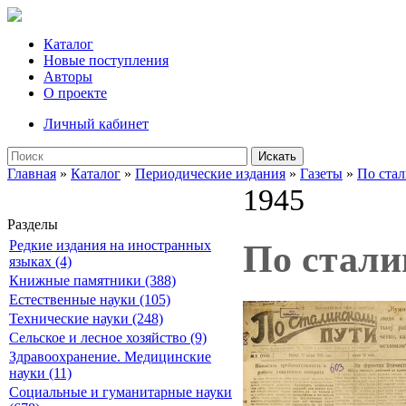
Каталог
Новые поступления
Авторы
О проекте
Личный кабинет
Искать
Главная
»
Каталог
»
Периодические издания
»
Газеты
»
По ста
1945
Разделы
Редкие издания на иностранных
По сталин
языках (4)
Книжные памятники (388)
Естественные науки (105)
Технические науки (248)
Сельское и лесное хозяйство (9)
Здравоохранение. Медицинские
науки (11)
Социальные и гуманитарные науки