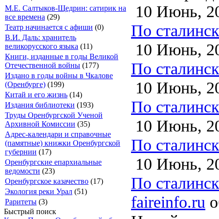
10 Июнь, 2
М.Е. Салтыков-Щедрин: сатирик на
все времена
(29)
По сталинско
Театр начинается с афиши
(0)
В.И. Даль: хранитель
10 Июнь, 2
великорусского языка
(11)
Книги, изданные в годы Великой
По сталинско
Отечественной войны
(177)
Издано в годы войны в Чкалове
10 Июнь, 2
(Оренбурге)
(199)
Китай и его жизнь
(14)
По сталинско
Издания библиотеки
(193)
Труды Оренбургской Ученой
10 Июнь, 2
Архивной Комиссии
(35)
Адрес-календари и справочные
По сталинско
(памятные) книжки Оренбургской
губернии
(17)
10 Июнь, 2
Оренбургские епархиальные
ведомости
(23)
По сталинско
Оренбургское казачество
(17)
Экология реки Урал
(51)
faireinfo.ru
о
Раритеты
(3)
Быстрый поиск