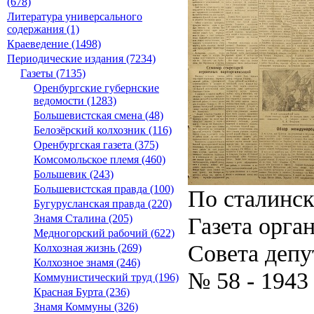
(678)
Литература универсального
содержания (1)
Краеведение (1498)
Периодические издания (7234)
Газеты (7135)
Оренбургские губернские
ведомости (1283)
Большевистская смена (48)
Белозёрский колхозник (116)
Оренбургская газета (375)
Комсомольское племя (460)
Большевик (243)
Большевистская правда (100)
По сталинс
Бугурусланская правда (220)
Газета орга
Знамя Сталина (205)
Медногорский рабочий (622)
Совета депу
Колхозная жизнь (269)
Колхозное знамя (246)
№ 58 - 1943
Коммунистический труд (196)
Красная Бурта (236)
Знамя Коммуны (326)