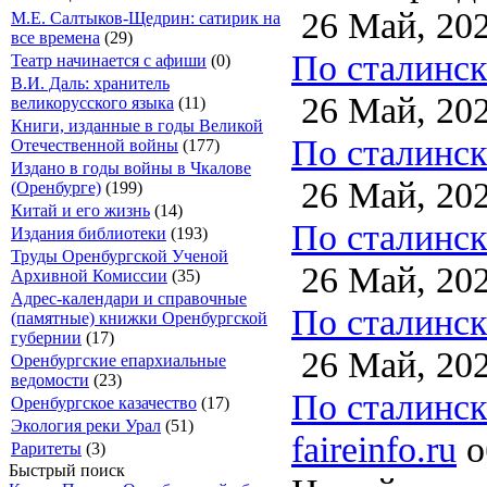
26 Май, 20
М.Е. Салтыков-Щедрин: сатирик на
все времена
(29)
По сталинско
Театр начинается с афиши
(0)
В.И. Даль: хранитель
26 Май, 20
великорусского языка
(11)
Книги, изданные в годы Великой
По сталинско
Отечественной войны
(177)
Издано в годы войны в Чкалове
26 Май, 20
(Оренбурге)
(199)
Китай и его жизнь
(14)
По сталинско
Издания библиотеки
(193)
Труды Оренбургской Ученой
26 Май, 20
Архивной Комиссии
(35)
Адрес-календари и справочные
По сталинско
(памятные) книжки Оренбургской
губернии
(17)
26 Май, 20
Оренбургские епархиальные
ведомости
(23)
По сталинско
Оренбургское казачество
(17)
Экология реки Урал
(51)
faireinfo.ru
о
Раритеты
(3)
Быстрый поиск