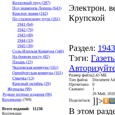
Колхозный труд (287)
Электрон. ве
Под знаменем Ленина (643)
Красное знамя (242)
Крупской
По сталинскому пути (261)
1941 (64)
1942 (76)
1943 (49)
1944 (33)
Раздел:
194
1945 (39)
Соль-Илецкая Коммуна (346)
Тэги:
Газеты
На боевом посту (82)
Пахарь (25)
Авторизуйте
Чкаловская коммуна (161)
Оренбургская коммуна (101)
Размер файла
2,43 МБ
Смычка (13)
Тип файла
Document Ad
Красный октябрь (29)
Прочитано:
0
Скачано:
1
Журналы (99)
26 Май, 2026
Редкие нотные издания (96)
]]>
Коллекции
(769)
Поделиться:
В этом разд
Всего изданий: 11238
Коллекции