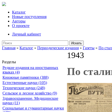
Каталог
Новые поступления
Авторы
О проекте
Личный кабинет
Искать
Главная
»
Каталог
»
Периодические издания
»
Газеты
»
По ста
1943
Разделы
Редкие издания на иностранных
По сталин
языках (4)
Книжные памятники (388)
Естественные науки (105)
Технические науки (248)
Сельское и лесное хозяйство (9)
Здравоохранение. Медицинские
науки (11)
Социальные и гуманитарные науки