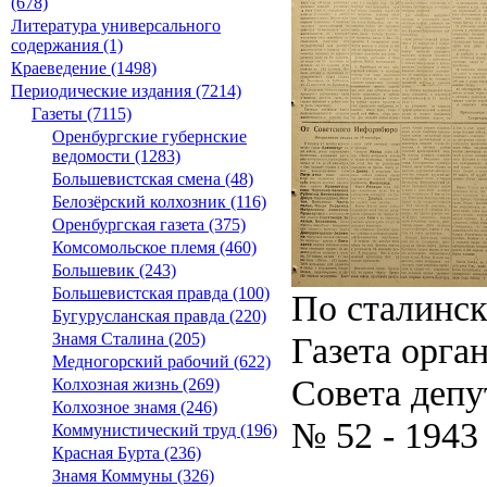
(678)
Литература универсального
содержания (1)
Краеведение (1498)
Периодические издания (7214)
Газеты (7115)
Оренбургские губернские
ведомости (1283)
Большевистская смена (48)
Белозёрский колхозник (116)
Оренбургская газета (375)
Комсомольское племя (460)
Большевик (243)
Большевистская правда (100)
По сталинс
Бугурусланская правда (220)
Газета орга
Знамя Сталина (205)
Медногорский рабочий (622)
Совета депу
Колхозная жизнь (269)
Колхозное знамя (246)
№ 52 - 1943
Коммунистический труд (196)
Красная Бурта (236)
Знамя Коммуны (326)