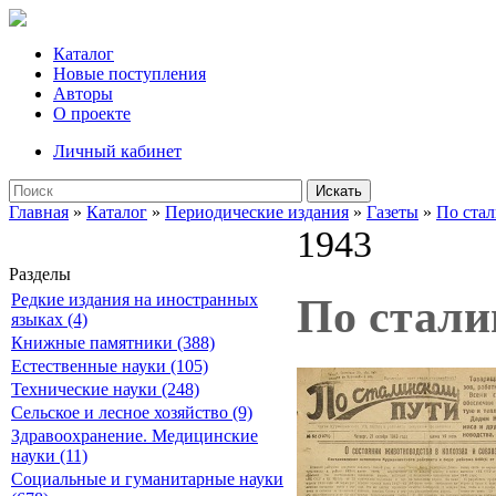
Каталог
Новые поступления
Авторы
О проекте
Личный кабинет
Искать
Главная
»
Каталог
»
Периодические издания
»
Газеты
»
По ста
1943
Разделы
Редкие издания на иностранных
По сталин
языках (4)
Книжные памятники (388)
Естественные науки (105)
Технические науки (248)
Сельское и лесное хозяйство (9)
Здравоохранение. Медицинские
науки (11)
Социальные и гуманитарные науки