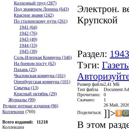
Колхозный труд (287)
Электрон. ве
Под знаменем Ленина (643)
Красное знамя (242)
Крупской
По сталинскому пути (261)
1941 (64)
1942 (76)
1943 (49)
1944 (33)
Раздел:
194
1945 (39)
Соль-Илецкая Коммуна (346)
Тэги:
Газеты
На боевом посту (62)
Пахарь (25)
Авторизуйте
Чкаловская коммуна (161)
Оренбургская коммуна (101)
Размер файла
2,41 МБ
Смычка (13)
Тип файла
Document Ad
Красный октябрь (29)
Прочитано:
0
Скачано:
1
Журналы (99)
26 Май, 2026
Редкие нотные издания (96)
]]>
Коллекции
(769)
Поделиться:
В этом разд
Всего изданий: 11218
Коллекции