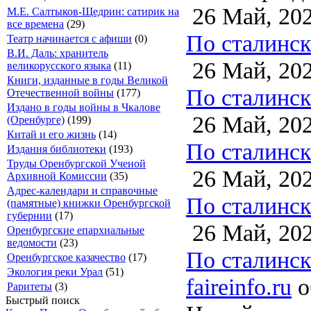
26 Май, 20
М.Е. Салтыков-Щедрин: сатирик на
все времена
(29)
По сталинско
Театр начинается с афиши
(0)
В.И. Даль: хранитель
26 Май, 20
великорусского языка
(11)
Книги, изданные в годы Великой
По сталинско
Отечественной войны
(177)
Издано в годы войны в Чкалове
26 Май, 20
(Оренбурге)
(199)
Китай и его жизнь
(14)
По сталинско
Издания библиотеки
(193)
Труды Оренбургской Ученой
26 Май, 20
Архивной Комиссии
(35)
Адрес-календари и справочные
По сталинско
(памятные) книжки Оренбургской
губернии
(17)
26 Май, 20
Оренбургские епархиальные
ведомости
(23)
По сталинско
Оренбургское казачество
(17)
Экология реки Урал
(51)
faireinfo.ru
о
Раритеты
(3)
Быстрый поиск