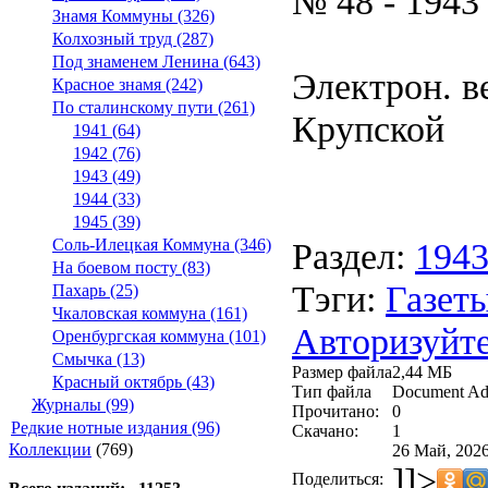
№ 48 - 1943
Знамя Коммуны (326)
Колхозный труд (287)
Под знаменем Ленина (643)
Электрон. ве
Красное знамя (242)
По сталинскому пути (261)
Крупской
1941 (64)
1942 (76)
1943 (49)
1944 (33)
1945 (39)
Раздел:
194
Соль-Илецкая Коммуна (346)
На боевом посту (83)
Тэги:
Газеты
Пахарь (25)
Чкаловская коммуна (161)
Авторизуйте
Оренбургская коммуна (101)
Смычка (13)
Размер файла
2,44 МБ
Красный октябрь (43)
Тип файла
Document Ad
Журналы (99)
Прочитано:
0
Редкие нотные издания (96)
Скачано:
1
Коллекции
(769)
26 Май, 2026
]]>
Поделиться: