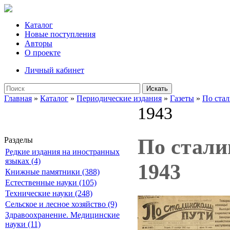
Каталог
Новые поступления
Авторы
О проекте
Личный кабинет
Искать
Главная
»
Каталог
»
Периодические издания
»
Газеты
»
По ста
1943
По сталин
Разделы
Редкие издания на иностранных
языках (4)
1943
Книжные памятники (388)
Естественные науки (105)
Технические науки (248)
Сельское и лесное хозяйство (9)
Здравоохранение. Медицинские
науки (11)