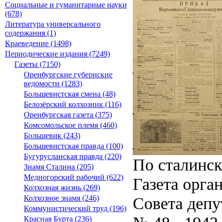
Социальные и гуманитарные науки
(678)
Литература универсального
содержания (1)
Краеведение (1498)
Периодические издания (7249)
Газеты (7150)
Оренбургские губернские
ведомости (1283)
Большевистская смена (48)
Белозёрский колхозник (116)
Оренбургская газета (375)
Комсомольское племя (460)
Большевик (243)
Большевистская правда (100)
Бугурусланская правда (220)
По сталинс
Знамя Сталина (205)
Медногорский рабочий (622)
Газета орга
Колхозная жизнь (269)
Совета депу
Колхозное знамя (246)
Коммунистический труд (196)
Красная Бурта (236)