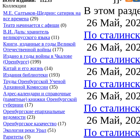
Всего изданий: 11253
Коллекции
В этом разд
М.Е. Салтыков-Щедрин: сатирик на
все времена
(29)
26 Май, 20
Театр начинается с афиши
(0)
По сталинско
В.И. Даль: хранитель
великорусского языка
(11)
26 Май, 20
Книги, изданные в годы Великой
Отечественной войны
(177)
По сталинско
Издано в годы войны в Чкалове
(Оренбурге)
(199)
26 Май, 20
Китай и его жизнь
(14)
Издания библиотеки
(193)
По сталинско
Труды Оренбургской Ученой
Архивной Комиссии
(35)
26 Май, 20
Адрес-календари и справочные
(памятные) книжки Оренбургской
По сталинско
губернии
(17)
Оренбургские епархиальные
26 Май, 20
ведомости
(23)
Оренбургское казачество
(17)
По сталинско
Экология реки Урал
(51)
Раритеты
(3)