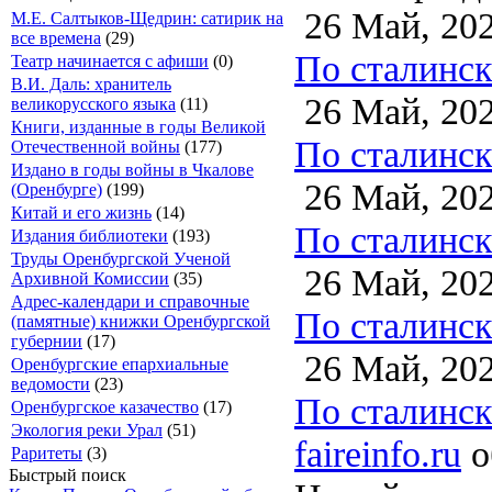
26 Май, 20
М.Е. Салтыков-Щедрин: сатирик на
все времена
(29)
По сталинско
Театр начинается с афиши
(0)
В.И. Даль: хранитель
26 Май, 20
великорусского языка
(11)
Книги, изданные в годы Великой
По сталинско
Отечественной войны
(177)
Издано в годы войны в Чкалове
26 Май, 20
(Оренбурге)
(199)
Китай и его жизнь
(14)
По сталинско
Издания библиотеки
(193)
Труды Оренбургской Ученой
26 Май, 20
Архивной Комиссии
(35)
Адрес-календари и справочные
По сталинско
(памятные) книжки Оренбургской
губернии
(17)
26 Май, 20
Оренбургские епархиальные
ведомости
(23)
По сталинско
Оренбургское казачество
(17)
Экология реки Урал
(51)
faireinfo.ru
о
Раритеты
(3)
Быстрый поиск