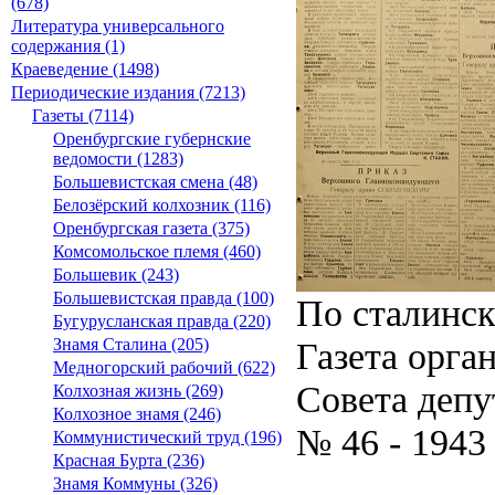
(678)
Литература универсального
содержания (1)
Краеведение (1498)
Периодические издания (7213)
Газеты (7114)
Оренбургские губернские
ведомости (1283)
Большевистская смена (48)
Белозёрский колхозник (116)
Оренбургская газета (375)
Комсомольское племя (460)
Большевик (243)
Большевистская правда (100)
По сталинс
Бугурусланская правда (220)
Газета орга
Знамя Сталина (205)
Медногорский рабочий (622)
Совета депу
Колхозная жизнь (269)
Колхозное знамя (246)
№ 46 - 1943
Коммунистический труд (196)
Красная Бурта (236)
Знамя Коммуны (326)