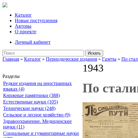
Каталог
Новые поступления
Авторы
О проекте
Личный кабинет
Искать
Главная
»
Каталог
»
Периодические издания
»
Газеты
»
По ста
1943
Разделы
Редкие издания на иностранных
По сталин
языках (4)
Книжные памятники (388)
Естественные науки (105)
Технические науки (248)
Сельское и лесное хозяйство (9)
Здравоохранение. Медицинские
науки (11)
Социальные и гуманитарные науки