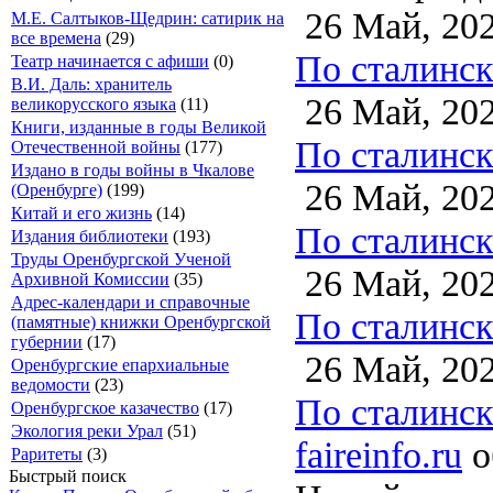
26 Май, 20
М.Е. Салтыков-Щедрин: сатирик на
все времена
(29)
По сталинско
Театр начинается с афиши
(0)
В.И. Даль: хранитель
26 Май, 20
великорусского языка
(11)
Книги, изданные в годы Великой
По сталинско
Отечественной войны
(177)
Издано в годы войны в Чкалове
26 Май, 20
(Оренбурге)
(199)
Китай и его жизнь
(14)
По сталинско
Издания библиотеки
(193)
Труды Оренбургской Ученой
26 Май, 20
Архивной Комиссии
(35)
Адрес-календари и справочные
По сталинско
(памятные) книжки Оренбургской
губернии
(17)
26 Май, 20
Оренбургские епархиальные
ведомости
(23)
По сталинско
Оренбургское казачество
(17)
Экология реки Урал
(51)
faireinfo.ru
о
Раритеты
(3)
Быстрый поиск