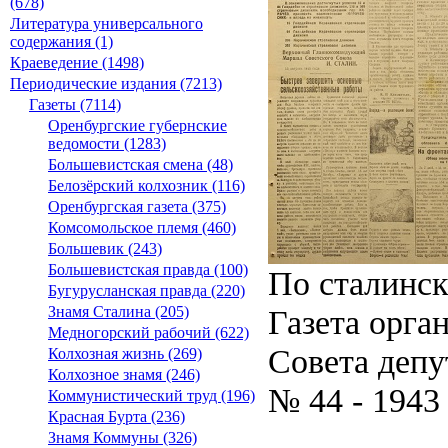
(678)
Литература универсального
содержания (1)
Краеведение (1498)
Периодические издания (7213)
Газеты (7114)
Оренбургские губернские
ведомости (1283)
Большевистская смена (48)
Белозёрский колхозник (116)
Оренбургская газета (375)
Комсомольское племя (460)
Большевик (243)
Большевистская правда (100)
По сталинс
Бугурусланская правда (220)
Газета орга
Знамя Сталина (205)
Медногорский рабочий (622)
Совета депу
Колхозная жизнь (269)
Колхозное знамя (246)
№ 44 - 1943
Коммунистический труд (196)
Красная Бурта (236)
Знамя Коммуны (326)