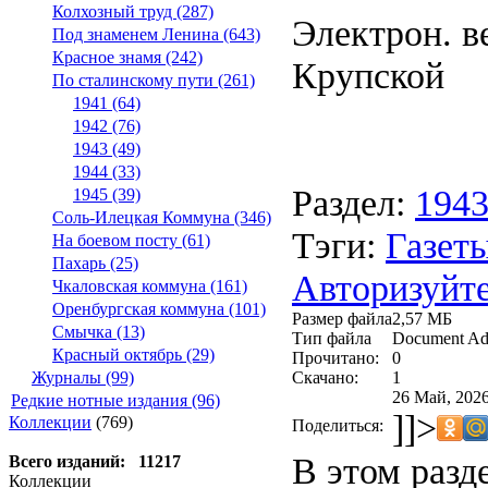
Колхозный труд (287)
Электрон. ве
Под знаменем Ленина (643)
Красное знамя (242)
Крупской
По сталинскому пути (261)
1941 (64)
1942 (76)
1943 (49)
1944 (33)
Раздел:
194
1945 (39)
Соль-Илецкая Коммуна (346)
Тэги:
Газеты
На боевом посту (61)
Пахарь (25)
Авторизуйте
Чкаловская коммуна (161)
Оренбургская коммуна (101)
Размер файла
2,57 МБ
Смычка (13)
Тип файла
Document Ad
Красный октябрь (29)
Прочитано:
0
Скачано:
1
Журналы (99)
26 Май, 2026
Редкие нотные издания (96)
]]>
Коллекции
(769)
Поделиться:
В этом разд
Всего изданий: 11217
Коллекции