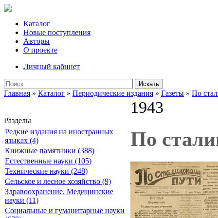
Каталог
Новые поступления
Авторы
О проекте
Личный кабинет
Искать
Главная
»
Каталог
»
Периодические издания
»
Газеты
»
По ста
1943
Разделы
Редкие издания на иностранных
По сталин
языках (4)
Книжные памятники (388)
Естественные науки (105)
Технические науки (248)
Сельское и лесное хозяйство (9)
Здравоохранение. Медицинские
науки (11)
Социальные и гуманитарные науки