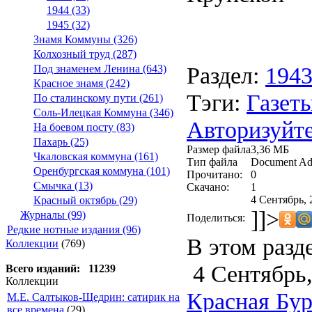
1944 (33)
1945 (32)
Знамя Коммуны (326)
Колхозный труд (287)
Раздел:
194
Под знаменем Ленина (643)
Красное знамя (242)
Тэги:
Газеты
По сталинскому пути (261)
Соль-Илецкая Коммуна (346)
Авторизуйте
На боевом посту (83)
Пахарь (25)
Размер файла
3,36 МБ
Чкаловская коммуна (161)
Тип файла
Document Ad
Оренбургская коммуна (101)
Прочитано:
0
Смычка (13)
Скачано:
1
4 Сентябрь, 
Красный октябрь (29)
]]>
Журналы (99)
Поделиться:
Редкие нотные издания (96)
В этом разд
Коллекции
(769)
4 Сентябрь,
Всего изданий: 11239
Коллекции
Красная Бурт
М.Е. Салтыков-Щедрин: сатирик на
все времена
(29)