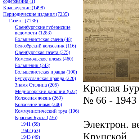
содержания (1)
Краеведение (1498)
Периодические издания (7235)
Газеты (7136)
Оренбургские губернские
ведомости (1283)
Большевистская смена (48)
Белозёрский колхозник (116)
Оренбургская газета (375)
Комсомольское племя (460)
Большевик (243)
Большевистская правда (100)
Бугурусланская правда (220)
Красная Бур
Знамя Сталина (205)
Медногорский рабочий (622)
№ 66 - 1943
Колхозная жизнь (269)
Колхозное знамя (246)
Коммунистический труд (196)
Красная Бурта (236)
Электрон. ве
1941 (59)
1942 (63)
Крупской
1943 (49)