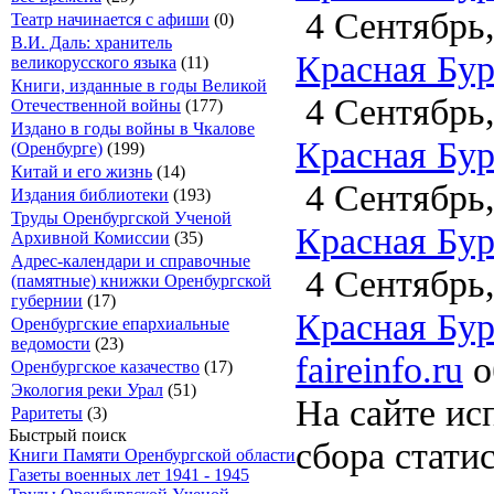
4 Сентябрь,
Театр начинается с афиши
(0)
В.И. Даль: хранитель
Красная Бурт
великорусского языка
(11)
Книги, изданные в годы Великой
4 Сентябрь,
Отечественной войны
(177)
Издано в годы войны в Чкалове
Красная Бурт
(Оренбурге)
(199)
Китай и его жизнь
(14)
4 Сентябрь,
Издания библиотеки
(193)
Труды Оренбургской Ученой
Красная Бурт
Архивной Комиссии
(35)
Адрес-календари и справочные
4 Сентябрь,
(памятные) книжки Оренбургской
губернии
(17)
Красная Бурт
Оренбургские епархиальные
ведомости
(23)
faireinfo.ru
о
Оренбургское казачество
(17)
Экология реки Урал
(51)
На сайте ис
Раритеты
(3)
Быстрый поиск
сбора стати
Книги Памяти Оренбургской области
Газеты военных лет 1941 - 1945