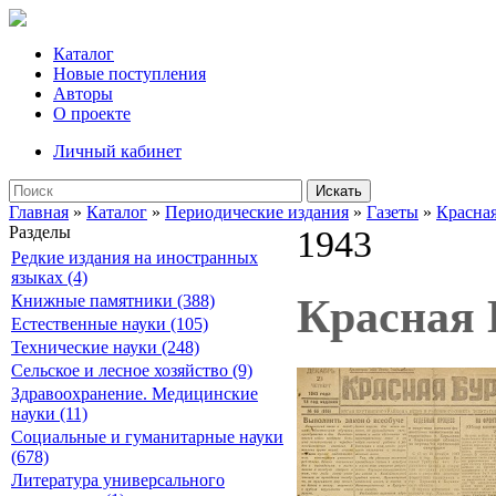
Каталог
Новые поступления
Авторы
О проекте
Личный кабинет
Искать
Главная
»
Каталог
»
Периодические издания
»
Газеты
»
Красная
Разделы
1943
Редкие издания на иностранных
языках (4)
Красная Б
Книжные памятники (388)
Естественные науки (105)
Технические науки (248)
Сельское и лесное хозяйство (9)
Здравоохранение. Медицинские
науки (11)
Социальные и гуманитарные науки
(678)
Литература универсального