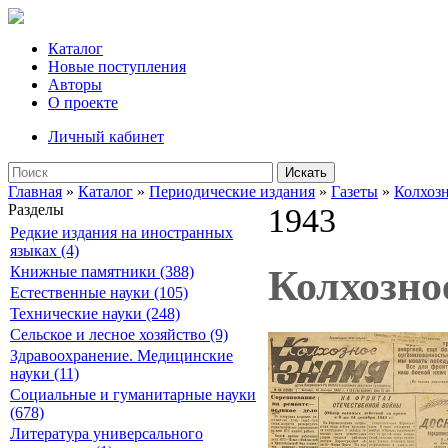
Каталог
Новые поступления
Авторы
О проекте
Личный кабинет
Искать
Главная
»
Каталог
»
Периодические издания
»
Газеты
»
Колхозн
Разделы
1943
Редкие издания на иностранных
языках (4)
Колхозное
Книжные памятники (388)
Естественные науки (105)
Технические науки (248)
Сельское и лесное хозяйство (9)
Здравоохранение. Медицинские
науки (11)
Социальные и гуманитарные науки
(678)
Литература универсального