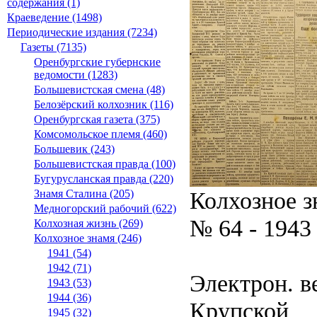
содержания (1)
Краеведение (1498)
Периодические издания (7234)
Газеты (7135)
Оренбургские губернские
ведомости (1283)
Большевистская смена (48)
Белозёрский колхозник (116)
Оренбургская газета (375)
Комсомольское племя (460)
Большевик (243)
Большевистская правда (100)
Бугурусланская правда (220)
Колхозное з
Знамя Сталина (205)
Медногорский рабочий (622)
№ 64 - 1943
Колхозная жизнь (269)
Колхозное знамя (246)
1941 (54)
1942 (71)
Электрон. ве
1943 (53)
1944 (36)
Крупской
1945 (32)