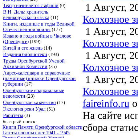
1 Август, 2
Театр начинается с афиши
(0)
В.И. Даль: хранитель
Колхозное зн
великорусского языка
(11)
Книги, изданные в годы Великой
1 Август, 2
Отечественной войны
(177)
Издано в годы войны в Чкалове
Колхозное зн
(Оренбурге)
(199)
Китай и его жизнь
(14)
1 Август, 2
Издания библиотеки
(193)
Труды Оренбургской Ученой
Колхозное зн
Архивной Комиссии
(35)
Адрес-календари и справочные
1 Август, 2
(памятные) книжки Оренбургской
губернии
(17)
Колхозное зн
Оренбургские епархиальные
ведомости
(23)
faireinfo.ru
о
Оренбургское казачество
(17)
Экология реки Урал
(51)
На сайте ис
Раритеты
(3)
Быстрый поиск
сбора стати
Книги Памяти Оренбургской области
Газеты военных лет 1941 - 1945