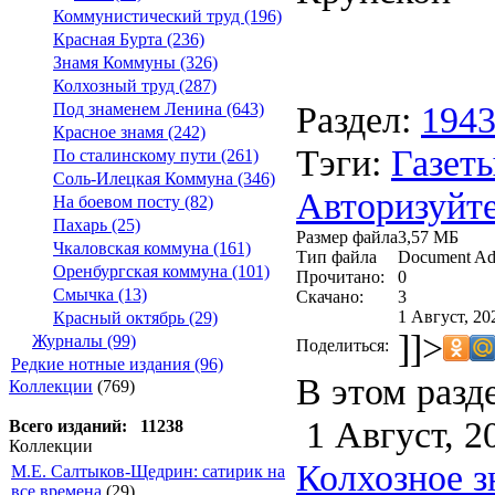
Коммунистический труд (196)
Красная Бурта (236)
Знамя Коммуны (326)
Колхозный труд (287)
Раздел:
194
Под знаменем Ленина (643)
Красное знамя (242)
Тэги:
Газеты
По сталинскому пути (261)
Соль-Илецкая Коммуна (346)
Авторизуйте
На боевом посту (82)
Пахарь (25)
Размер файла
3,57 МБ
Чкаловская коммуна (161)
Тип файла
Document Ad
Оренбургская коммуна (101)
Прочитано:
0
Смычка (13)
Скачано:
3
1 Август, 20
Красный октябрь (29)
]]>
Журналы (99)
Поделиться:
Редкие нотные издания (96)
В этом разд
Коллекции
(769)
1 Август, 2
Всего изданий: 11238
Коллекции
Колхозное зн
М.Е. Салтыков-Щедрин: сатирик на
все времена
(29)