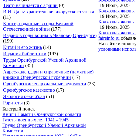
19 Июль, 2025
Театр начинается с афиши
(0)
Колхозная жизнь. -
В.И. Даль: хранитель великорусского языка
19 Июль, 2025
(11)
Колхозная жизнь. -
Книги, изданные в годы Великой
19 Июль, 2025
Отечественной войны
(177)
Колхозная жизнь. 
Издано в годы войны в Чкалове (Оренбурге)
faireinfo.ru
объявле
(199)
На сайте использ
Китай и его жизнь
(14)
условиями исполь
Издания библиотеки
(193)
Труды Оренбургской Ученой Архивной
Комиссии
(35)
Адрес-календари и справочные (памятные)
книжки Оренбургской губернии
(17)
Оренбургские епархиальные ведомости
(23)
Оренбургское казачество
(17)
Экология реки Урал
(51)
Раритеты
(3)
Быстрый поиск
Книги Памяти Оренбургской области
Газеты военных лет 1941 - 1945
Труды Оренбургской Ученой Архивной
Комиссии