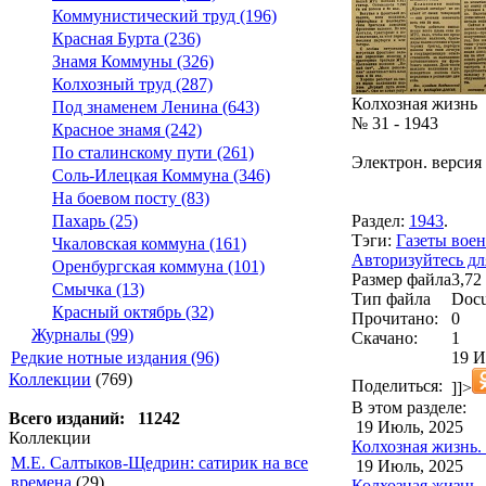
Коммунистический труд (196)
Красная Бурта (236)
Знамя Коммуны (326)
Колхозный труд (287)
Колхозная жизнь
Под знаменем Ленина (643)
№ 31 - 1943
Красное знамя (242)
По сталинскому пути (261)
Электрон. версия 
Соль-Илецкая Коммуна (346)
На боевом посту (83)
Раздел:
1943
.
Пахарь (25)
Тэги:
Газеты воен
Чкаловская коммуна (161)
Авторизуйтесь дл
Оренбургская коммуна (101)
Размер файла
3,72
Смычка (13)
Тип файла
Docu
Красный октябрь (32)
Прочитано:
0
Журналы (99)
Скачано:
1
19 И
Редкие нотные издания (96)
Коллекции
(769)
Поделиться:
]]>
В этом разделе:
Всего изданий: 11242
19 Июль, 2025
Коллекции
Колхозная жизнь. -
М.Е. Салтыков-Щедрин: сатирик на все
19 Июль, 2025
времена
(29)
Колхозная жизнь. -