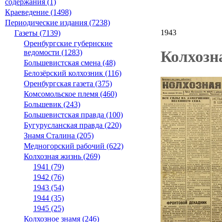
содержания (1)
Краеведение (1498)
Периодические издания (7238)
1943
Газеты (7139)
Оренбургские губернские
Колхозна
ведомости (1283)
Большевистская смена (48)
Белозёрский колхозник (116)
Оренбургская газета (375)
Комсомольское племя (460)
Большевик (243)
Большевистская правда (100)
Бугурусланская правда (220)
Знамя Сталина (205)
Медногорский рабочий (622)
Колхозная жизнь (269)
1941 (79)
1942 (76)
1943 (54)
1944 (35)
1945 (25)
Колхозное знамя (246)