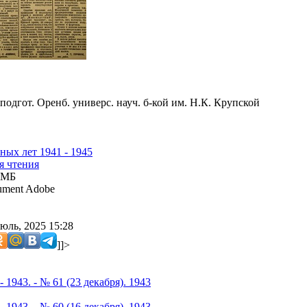
подгот. Оренб. универс. науч. б-кой им. Н.К. Крупской
ных лет 1941 - 1945
я чтения
 МБ
ment Adobe
юль, 2025 15:28
]]>
 1943. - № 61 (23 декабря). 1943
 1943. - № 60 (16 декабря). 1943