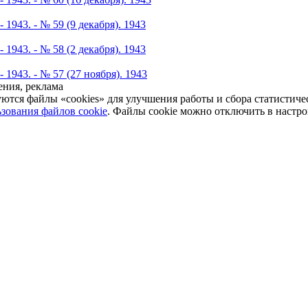
 1943. - № 59 (9 декабря). 1943
 1943. - № 58 (2 декабря). 1943
- 1943. - № 57 (27 ноября). 1943
ния, реклама
уются файлы «cookies» для улучшения работы и сбора статистич
зования файлов cookie
. Файлы cookie можно отключить в настро