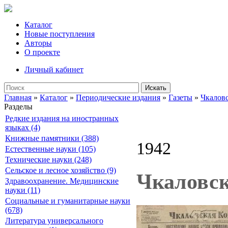
Каталог
Новые поступления
Авторы
О проекте
Личный кабинет
Искать
Главная
»
Каталог
»
Периодические издания
»
Газеты
»
Чкалов
Разделы
Редкие издания на иностранных
языках (4)
Книжные памятники (388)
1942
Естественные науки (105)
Технические науки (248)
Сельское и лесное хозяйство (9)
Чкаловск
Здравоохранение. Медицинские
науки (11)
Социальные и гуманитарные науки
(678)
Литература универсального