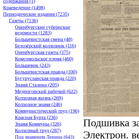
содержания (1)
Краеведение (1498)
Периодические издания (7235)
Газеты (7136)
Оренбургские губернские
ведомости (1283)
Большевистская смена (48)
Белозёрский колхозник (116)
Оренбургская газета (375)
Комсомольское племя (460)
Большевик (243)
Большевистская правда (100)
Бугурусланская правда (220)
Знамя Сталина (205)
Медногорский рабочий (622)
Колхозная жизнь (269)
Колхозное знамя (246)
Коммунистический труд (196)
Красная Бурта (236)
Подшивка за
Знамя Коммуны (326)
Колхозный труд (287)
Электрон. ве
Под знаменем Ленина (643)