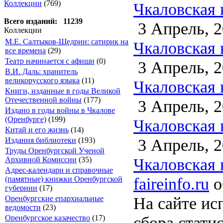
Коллекции
(769)
Чкаловская 
Всего изданий: 11239
3 Апрель, 2
Коллекции
М.Е. Салтыков-Щедрин: сатирик на
Чкаловская 
все времена
(29)
Театр начинается с афиши
(0)
3 Апрель, 2
В.И. Даль: хранитель
великорусского языка
(11)
Чкаловская 
Книги, изданные в годы Великой
Отечественной войны
(177)
3 Апрель, 2
Издано в годы войны в Чкалове
(Оренбурге)
(199)
Чкаловская 
Китай и его жизнь
(14)
3 Апрель, 2
Издания библиотеки
(193)
Труды Оренбургской Ученой
Чкаловская 
Архивной Комиссии
(35)
Адрес-календари и справочные
faireinfo.ru
о
(памятные) книжки Оренбургской
губернии
(17)
На сайте ис
Оренбургские епархиальные
ведомости
(23)
сбора стати
Оренбургское казачество
(17)