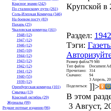
Крупской в 2
Красное знамя (242)
По сталинскому пути (261)
Соль-Илецкая Коммуна (346)
На боевом посту (83)
Пахарь (25)
Чкаловская коммуна (161)
Раздел:
194
1948 (12)
1947 (12)
Тэги:
Газеты
1946 (12)
1945 (10)
Авторизуйте
1944 (12)
1943 (12)
Размер файла
79 Мб
Тип файла
Document Ad
1942 (12)
Прочитано:
314
1941 (12)
Скачано:
94
1940 (55)
3 Апрель, 20
1939 (12)
]]>
Поделиться:
Оренбургская коммуна (101)
Смычка (13)
В этом разд
Красный октябрь (29)
Журналы (99)
3 Август, 2
Редкие нотные издания (96)