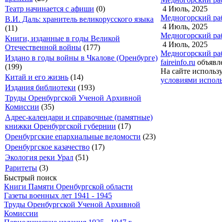
4 Июль, 2025
Театр начинается с афиши
(0)
Медногорский рабо
В.И. Даль: хранитель великорусского языка
4 Июль, 2025
(11)
Медногорский рабо
Книги, изданные в годы Великой
4 Июль, 2025
Отечественной войны
(177)
Медногорский рабо
Издано в годы войны в Чкалове (Оренбурге)
faireinfo.ru
объявле
(199)
На сайте использ
Китай и его жизнь
(14)
условиями исполь
Издания библиотеки
(193)
Труды Оренбургской Ученой Архивной
Комиссии
(35)
Адрес-календари и справочные (памятные)
книжки Оренбургской губернии
(17)
Оренбургские епархиальные ведомости
(23)
Оренбургское казачество
(17)
Экология реки Урал
(51)
Раритеты
(3)
Быстрый поиск
Книги Памяти Оренбургской области
Газеты военных лет 1941 - 1945
Труды Оренбургской Ученой Архивной
Комиссии