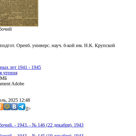
бочий
подгот. Оренб. универс. науч. б-кой им. Н.К. Крупской
ных лет 1941 - 1945
я чтения
 МБ
ment Adobe
ль, 2025 12:48
]]>
чий. - 1943. - № 146 (22 декабря). 1943
чий. - 1943. - № 145 (19 декабря). 1943