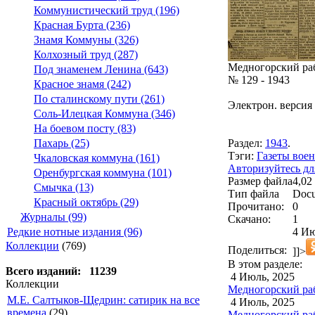
Коммунистический труд (196)
Красная Бурта (236)
Знамя Коммуны (326)
Колхозный труд (287)
Медногорский ра
Под знаменем Ленина (643)
№ 129 - 1943
Красное знамя (242)
По сталинскому пути (261)
Электрон. версия 
Соль-Илецкая Коммуна (346)
На боевом посту (83)
Раздел:
1943
.
Пахарь (25)
Тэги:
Газеты воен
Чкаловская коммуна (161)
Авторизуйтесь дл
Оренбургская коммуна (101)
Размер файла
4,02
Смычка (13)
Тип файла
Docu
Красный октябрь (29)
Прочитано:
0
Журналы (99)
Скачано:
1
4 Ию
Редкие нотные издания (96)
Коллекции
(769)
Поделиться:
]]>
В этом разделе:
Всего изданий: 11239
4 Июль, 2025
Коллекции
Медногорский рабо
М.Е. Салтыков-Щедрин: сатирик на все
4 Июль, 2025
времена
(29)
Медногорский рабо