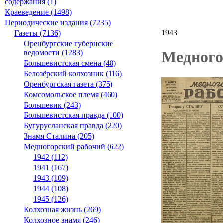
содержания (1)
Краеведение (1498)
Периодические издания (7235)
1943
Газеты (7136)
Оренбургские губернские
Медногор
ведомости (1283)
Большевистская смена (48)
Белозёрский колхозник (116)
Оренбургская газета (375)
Комсомольское племя (460)
Большевик (243)
Большевистская правда (100)
Бугурусланская правда (220)
Знамя Сталина (205)
Медногорский рабочий (622)
1942 (112)
1941 (167)
1943 (109)
1944 (108)
1945 (126)
Колхозная жизнь (269)
Колхозное знамя (246)