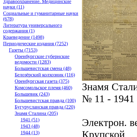
Здравоохранение. Медицинские
науки (11)
Социальные и гуманитарные науки
(678)
Литература универсального
содержания (1)
Краеведение (1498)
Периодические издания (7252)
Газеты (7153)
Оренбургские губернские
ведомости (1283)
Большевистская смена (48)
Белозёрский колхозник (116)
Оренбургская газета (375)
Знамя Стал
Комсомольское племя (460)
Большевик (243)
№ 11 - 1941
Большевистская правда (100)
Бугурусланская правда (220)
Знамя Сталина (205)
Электрон. ве
1941 (51)
1943 (48)
Крупской
1944 (13)