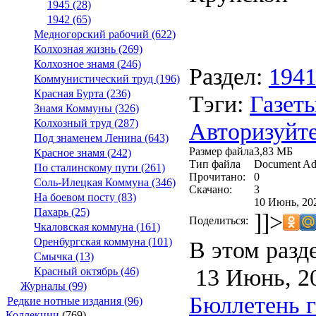
1945 (28)
1942 (65)
Медногорский рабочий (622)
Колхозная жизнь (269)
Колхозное знамя (246)
Раздел:
194
Коммунистический труд (196)
Красная Бурта (236)
Тэги:
Газеты
Знамя Коммуны (326)
Колхозный труд (287)
Авторизуйте
Под знаменем Ленина (643)
Размер файла
3,83 МБ
Красное знамя (242)
Тип файла
Document Ad
По сталинскому пути (261)
Прочитано:
0
Соль-Илецкая Коммуна (346)
Скачано:
3
На боевом посту (83)
10 Июнь, 20
Пахарь (25)
]]>
Поделиться:
Чкаловская коммуна (161)
Оренбургская коммуна (101)
В этом разд
Смычка (13)
13 Июнь, 2
Красный октябрь (46)
Журналы (99)
Бюллетень га
Редкие нотные издания (96)
Коллекции
(769)