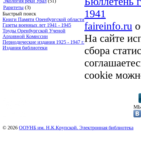
Бюллетень га
Экология реки Урал
(51)
Раритеты
(3)
1941
Быстрый поиск
Книги Памяти Оренбургской области
faireinfo.ru
о
Газеты военных лет 1941 - 1945
Труды Оренбургской Ученой
На сайте ис
Архивной Комиссии
Периодические издания 1925 - 1947 г.
сбора стати
Издания библиотеки
соглашаете
cookie можн
МЫ
© 2026
ООУНБ им. Н.К.Крупской. Электронная библиотека