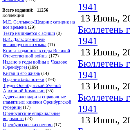
1941
Всего изданий: 11256
13 Июнь, 2
Коллекции
М.Е. Салтыков-Щедрин: сатирик на
Бюллетень га
все времена
(29)
Театр начинается с афиши
(0)
1941
В.И. Даль: хранитель
великорусского языка
(11)
13 Июнь, 2
Книги, изданные в годы Великой
Отечественной войны
(177)
Бюллетень га
Издано в годы войны в Чкалове
(Оренбурге)
(199)
1941
Китай и его жизнь
(14)
Издания библиотеки
(193)
13 Июнь, 2
Труды Оренбургской Ученой
Архивной Комиссии
(35)
Бюллетень га
Адрес-календари и справочные
(памятные) книжки Оренбургской
1941
губернии
(17)
Оренбургские епархиальные
13 Июнь, 2
ведомости
(23)
Оренбургское казачество
(17)