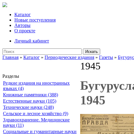
Каталог
Новые поступления
Авторы
О проекте
Личный кабинет
Искать
Главная
»
Каталог
»
Периодические издания
»
Газеты
»
Бугурус
1945
Разделы
Бугурусла
Редкие издания на иностранных
языках (4)
Книжные памятники (388)
1945
Естественные науки (105)
Технические науки (248)
Сельское и лесное хозяйство (9)
Здравоохранение. Медицинские
науки (11)
Социальные и гуманитарные науки