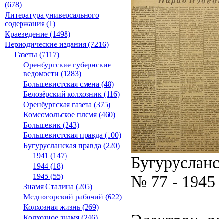
(678)
Литература универсального
содержания (1)
Краеведение (1498)
Периодические издания (7216)
Газеты (7117)
Оренбургские губернские
ведомости (1283)
Большевистская смена (48)
Белозёрский колхозник (116)
Оренбургская газета (375)
Комсомольское племя (460)
Большевик (243)
Большевистская правда (100)
Бугурусланская правда (220)
1941 (147)
Бугурусланс
1944 (18)
№ 77 - 1945
1945 (55)
Знамя Сталина (205)
Медногорский рабочий (622)
Колхозная жизнь (269)
Колхозное знамя (246)