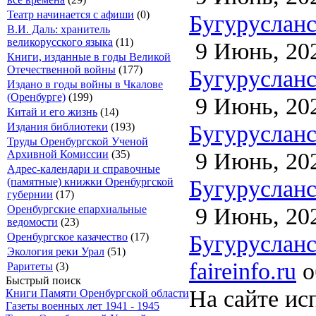
Театр начинается с афиши
(0)
Бугурусланск
В.И. Даль: хранитель
великорусского языка
(11)
9 Июнь, 20
Книги, изданные в годы Великой
Отечественной войны
(177)
Бугурусланск
Издано в годы войны в Чкалове
(Оренбурге)
(199)
9 Июнь, 20
Китай и его жизнь
(14)
Бугурусланск
Издания библиотеки
(193)
Труды Оренбургской Ученой
9 Июнь, 20
Архивной Комиссии
(35)
Адрес-календари и справочные
Бугурусланск
(памятные) книжки Оренбургской
губернии
(17)
9 Июнь, 20
Оренбургские епархиальные
ведомости
(23)
Бугурусланск
Оренбургское казачество
(17)
Экология реки Урал
(51)
faireinfo.ru
о
Раритеты
(3)
Быстрый поиск
На сайте ис
Книги Памяти Оренбургской области
Газеты военных лет 1941 - 1945