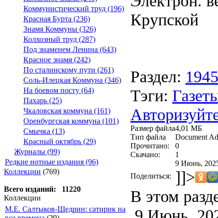
Электрон. ве
Коммунистический труд (196)
Крупской
Красная Бурта (236)
Знамя Коммуны (326)
Колхозный труд (287)
Под знаменем Ленина (643)
Красное знамя (242)
По сталинскому пути (261)
Раздел:
194
Соль-Илецкая Коммуна (346)
Тэги:
Газеты
На боевом посту (64)
Пахарь (25)
Авторизуйте
Чкаловская коммуна (161)
Оренбургская коммуна (101)
Размер файла
4,01 МБ
Смычка (13)
Тип файла
Document Ad
Красный октябрь (29)
Прочитано:
0
Журналы (99)
Скачано:
1
Редкие нотные издания (96)
9 Июнь, 2025
Коллекции
(769)
]]>
Поделиться:
Всего изданий: 11220
В этом разд
Коллекции
М.Е. Салтыков-Щедрин: сатирик на
9 Июнь, 20
все времена
(29)