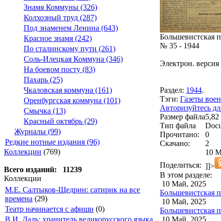
Знамя Коммуны (326)
Колхозный труд (287)
Под знаменем Ленина (643)
Большевистская п
Красное знамя (242)
№ 35 - 1944
По сталинскому пути (261)
Соль-Илецкая Коммуна (346)
Электрон. версия 
На боевом посту (83)
Пахарь (25)
Раздел:
1944
.
Чкаловская коммуна (161)
Тэги:
Газеты воен
Оренбургская коммуна (101)
Авторизуйтесь дл
Смычка (13)
Размер файла
5,82
Красный октябрь (29)
Тип файла
Docu
Журналы (99)
Прочитано:
0
Редкие нотные издания (96)
Скачано:
2
Коллекции
(769)
10 М
Поделиться:
]]>
Всего изданий: 11239
В этом разделе:
Коллекции
10 Май, 2025
М.Е. Салтыков-Щедрин: сатирик на все
Большевистская пр
времена
(29)
10 Май, 2025
Театр начинается с афиши
(0)
Большевистская пр
10 Май, 2025
В.И. Даль: хранитель великорусского языка