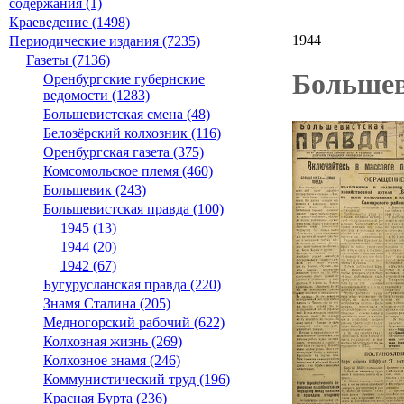
содержания (1)
Краеведение (1498)
1944
Периодические издания (7235)
Газеты (7136)
Большеви
Оренбургские губернские
ведомости (1283)
Большевистская смена (48)
Белозёрский колхозник (116)
Оренбургская газета (375)
Комсомольское племя (460)
Большевик (243)
Большевистская правда (100)
1945 (13)
1944 (20)
1942 (67)
Бугурусланская правда (220)
Знамя Сталина (205)
Медногорский рабочий (622)
Колхозная жизнь (269)
Колхозное знамя (246)
Коммунистический труд (196)
Красная Бурта (236)