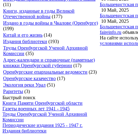
Большевистская пр
(11)
10 Май, 2025
Книги, изданные в годы Великой
Большевистская пр
Отечественной войны
(177)
10 Май, 2025
Издано в годы войны в Чкалове (Оренбурге)
Большевистская пр
(199)
faireinfo.ru
объявле
Китай и его жизнь
(14)
На сайте использ
Издания библиотеки
(193)
условиями исполь
Труды Оренбургской Ученой Архивной
Комиссии
(35)
Адрес-календари и справочные (памятные)
книжки Оренбургской губернии
(17)
Оренбургские епархиальные ведомости
(23)
Оренбургское казачество
(17)
Экология реки Урал
(51)
Раритеты
(3)
Быстрый поиск
Книги Памяти Оренбургской области
Газеты военных лет 1941 - 1945
Труды Оренбургской Ученой Архивной
Комиссии
Периодические издания 1925 - 1947 г.
Издания библиотеки