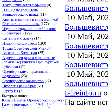
Театр начинается с афиши
(0)
Большевистск
В.И. Даль: хранитель
великорусского языка
(11)
10 Май, 20
Книги, изданные в годы Великой
Отечественной войны
(177)
Большевистск
Издано в годы войны в Чкалове
(Оренбурге)
(199)
10 Май, 20
Китай и его жизнь
(14)
Большевистск
Издания библиотеки
(193)
Труды Оренбургской Ученой
10 Май, 20
Архивной Комиссии
(35)
Адрес-календари и справочные
Большевистск
(памятные) книжки Оренбургской
губернии
(17)
10 Май, 20
Оренбургские епархиальные
ведомости
(23)
Большевистс
Оренбургское казачество
(17)
Экология реки Урал
(51)
faireinfo.ru
о
Раритеты
(3)
Быстрый поиск
На сайте ис
Книги Памяти Оренбургской области
Газеты военных лет 1941 - 1945