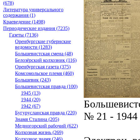
(678)
Литература универсального
содержания (1)
Краеведение (1498)
Периодические издания (7235)
Газеты (7136)
Оренбургские губернские
ведомости (1283)
Большевистская смена (48)
Белозёрский колхозник (116)
Оренбургская газета (375)
Комсомольское племя (460)
Большевик (243)
Большевистская правда (100)
1945 (13)
1944 (20)
Большевистс
1942 (67)
№ 21 - 1944
Бугурусланская правда (220)
Знамя Сталина (205)
Медногорский рабочий (622)
Колхозная жизнь (269)
Колхозное знамя (246)