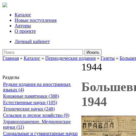
Каталог
Новые поступления
Авторы
О проекте
Личный кабинет
Искать
Главная
»
Каталог
»
Периодические издания
»
Газеты
»
Большев
1944
Разделы
Большевис
Редкие издания на иностранных
языках (4)
Книжные памятники (388)
1944
Естественные науки (105)
Технические науки (248)
Сельское и лесное хозяйство (9)
Здравоохранение. Медицинские
науки (11)
Социальные и гуманитарные науки