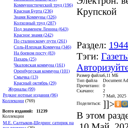
Электрон. ве
Коммунистический труд (196)
Крупской
Красная Бурта (236)
Знамя Коммуны (326)
Колхозный труд (287)
Под знаменем Ленина (643)
Красное знамя (242)
По сталинскому пути (261)
Раздел:
194
Соль-Илецкая Коммуна (346)
Тэги:
Газеты
На боевом посту (83)
Пахарь (25)
Авторизуйте
Чкаловская коммуна (161)
Оренбургская коммуна (101)
Размер файла
6,11 МБ
Смычка (13)
Тип файла
Document Ad
Красный октябрь (29)
Прочитано:
0
Журналы (99)
Скачано:
2
Редкие нотные издания (96)
7 Май, 2025 
Коллекции
(769)
]]>
Поделиться:
Всего изданий: 11239
В этом разд
Коллекции
М.Е. Салтыков-Щедрин: сатирик на
10 Май, 20
все времена
(29)