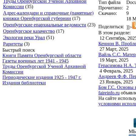
Труды Оренбургской Ученой Архивной
Тип файла
Docu
Комиссии
(35)
Прочитано:
2
Адрес-календари и справочные (памятные)
Скачано:
9
книжки Оренбургской губернии
(17)
18 М
Оренбургские епархиальные ведомости
(23)
Поделиться:
]]>
Оренбургское казачество
(17)
В этом разделе:
Экология реки Урал
(51)
12 Сентябрь, 202
Кеннон В. Пробле
Раритеты
(3)
27 Март, 2025
Быстрый поиск
Вайль С.С. Матер
Книги Памяти Оренбургской области
19 Март, 2025
Газеты военных лет 1941 - 1945
Герасимова Н.А. 
Труды Оренбургской Ученой Архивной
4 Февраль, 2025
Комиссии
Андреев Ф.Ф. Пер
Периодические издания 1925 - 1947 г.
23 Январь, 2025
Издания библиотеки
Бом Г.С. Основы 
faireinfo.ru
объявле
На сайте использ
условиями исполь
МЫ