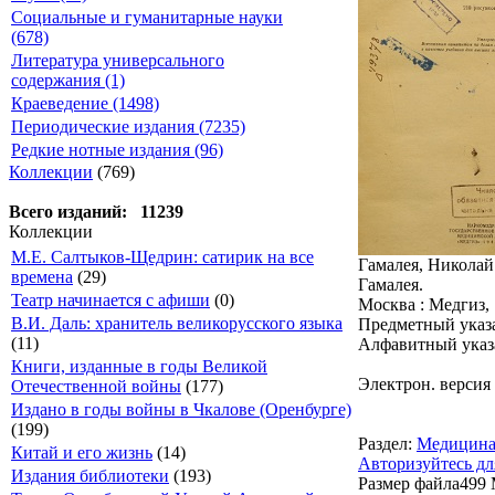
Социальные и гуманитарные науки
(678)
Литература универсального
содержания (1)
Краеведение (1498)
Периодические издания (7235)
Редкие нотные издания (96)
Коллекции
(769)
Всего изданий: 11239
Коллекции
М.Е. Салтыков-Щедрин: сатирик на все
Гамалея, Николай
времена
(29)
Гамалея.
Театр начинается с афиши
(0)
Москва : Медгиз, 19
В.И. Даль: хранитель великорусского языка
Предметный указат
(11)
Алфавитный указат
Книги, изданные в годы Великой
Электрон. версия
Отечественной войны
(177)
Издано в годы войны в Чкалове (Оренбурге)
(199)
Раздел:
Медицин
Китай и его жизнь
(14)
Авторизуйтесь дл
Издания библиотеки
(193)
Размер файла
499