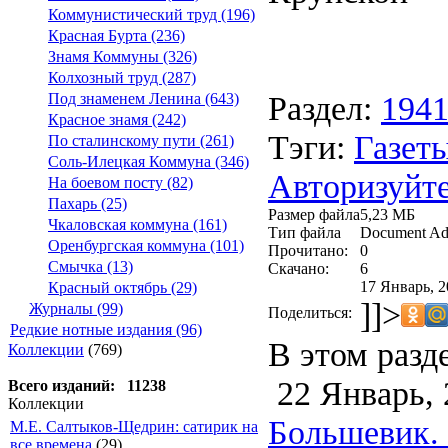
Коммунистический труд (196)
Красная Бурта (236)
Знамя Коммуны (326)
Колхозный труд (287)
Раздел:
194
Под знаменем Ленина (643)
Красное знамя (242)
Тэги:
Газеты
По сталинскому пути (261)
Соль-Илецкая Коммуна (346)
Авторизуйте
На боевом посту (82)
Пахарь (25)
Размер файла
5,23 МБ
Чкаловская коммуна (161)
Тип файла
Document Ad
Оренбургская коммуна (101)
Прочитано:
0
Смычка (13)
Скачано:
6
17 Январь, 2
Красный октябрь (29)
]]>
Журналы (99)
Поделиться:
Редкие нотные издания (96)
В этом разд
Коллекции
(769)
22 Январь, 
Всего изданий: 11238
Коллекции
Большевик. -
М.Е. Салтыков-Щедрин: сатирик на
все времена
(29)