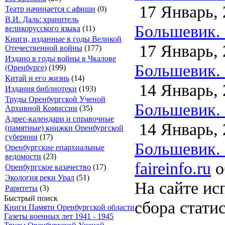
17 Январь, 
Театр начинается с афиши
(0)
В.И. Даль: хранитель
Большевик. -
великорусского языка
(11)
Книги, изданные в годы Великой
17 Январь, 
Отечественной войны
(177)
Издано в годы войны в Чкалове
Большевик. -
(Оренбурге)
(199)
Китай и его жизнь
(14)
14 Январь, 
Издания библиотеки
(193)
Труды Оренбургской Ученой
Большевик. -
Архивной Комиссии
(35)
Адрес-календари и справочные
14 Январь, 
(памятные) книжки Оренбургской
губернии
(17)
Большевик. -
Оренбургские епархиальные
ведомости
(23)
faireinfo.ru
о
Оренбургское казачество
(17)
Экология реки Урал
(51)
На сайте ис
Раритеты
(3)
Быстрый поиск
сбора стати
Книги Памяти Оренбургской области
Газеты военных лет 1941 - 1945