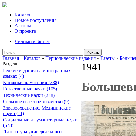
Каталог
Новые поступления
Авторы
О проекте
Личный кабинет
Искать
Главная
»
Каталог
»
Периодические издания
»
Газеты
»
Больше
Разделы
1941
Редкие издания на иностранных
языках (4)
Большевик
Книжные памятники (388)
Естественные науки (105)
Технические науки (248)
Сельское и лесное хозяйство (9)
Здравоохранение. Медицинские
науки (11)
Социальные и гуманитарные науки
(678)
Литература универсального