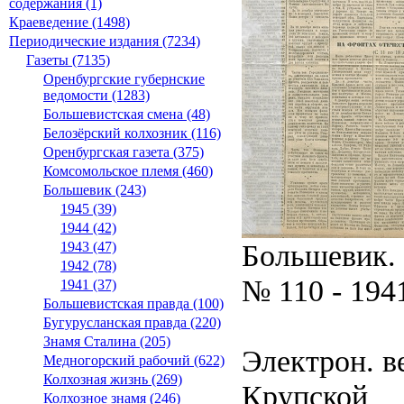
содержания (1)
Краеведение (1498)
Периодические издания (7234)
Газеты (7135)
Оренбургские губернские
ведомости (1283)
Большевистская смена (48)
Белозёрский колхозник (116)
Оренбургская газета (375)
Комсомольское племя (460)
Большевик (243)
1945 (39)
1944 (42)
Большевик.
1943 (47)
1942 (78)
№ 110 - 194
1941 (37)
Большевистская правда (100)
Бугурусланская правда (220)
Знамя Сталина (205)
Электрон. ве
Медногорский рабочий (622)
Колхозная жизнь (269)
Крупской
Колхозное знамя (246)