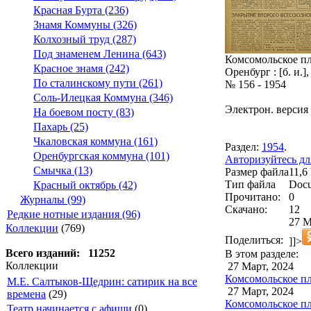
Красная Бурта (236)
Знамя Коммуны (326)
Колхозный труд (287)
Под знаменем Ленина (643)
Комсомольское пл
Красное знамя (242)
Оренбург : [б. и.],
По сталинскому пути (261)
№ 156 - 1954
Соль-Илецкая Коммуна (346)
Электрон. версия 
На боевом посту (83)
Пахарь (25)
Чкаловская коммуна (161)
Раздел:
1954
.
Оренбургская коммуна (101)
Авторизуйтесь дл
Смычка (13)
Размер файла
11,6
Тип файла
Docu
Красный октябрь (42)
Прочитано:
0
Журналы (99)
Скачано:
12
Редкие нотные издания (96)
27 М
Коллекции
(769)
Поделиться:
]]>
Всего изданий: 11252
В этом разделе:
Коллекции
27 Март, 2024
Комсомольское пл
М.Е. Салтыков-Щедрин: сатирик на все
27 Март, 2024
времена
(29)
Комсомольское пл
Театр начинается с афиши
(0)