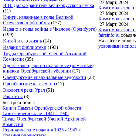
27 Март, 2024
В.И. Даль: хранитель великорусского языка
Комсомольское пл
(11)
27 Март, 2024
Книги, изданные в годы Великой
Комсомольское пл
Отечественной войны
(177)
27 Март, 2024
Издано в годы войны в Чкалове (Оренбурге)
Комсомольское пл
(199)
faireinfo.ru
объявле
На сайте использ
Китай и его жизнь
(14)
условиями исполь
Издания библиотеки
(193)
Труды Оренбургской Ученой Архивной
Комиссии
(35)
Адрес-календари и справочные (памятные)
книжки Оренбургской губернии
(17)
Оренбургские епархиальные ведомости
(23)
Оренбургское казачество
(17)
Экология реки Урал
(51)
Раритеты
(3)
Быстрый поиск
Книги Памяти Оренбургской области
Газеты военных лет 1941 - 1945
Труды Оренбургской Ученой Архивной
Комиссии
Периодические издания 1925 - 1947 г.
Издания библиотеки