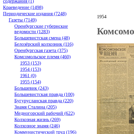
содержания (1)
Краеведение (1498)
Периодические издания (7248)
1954
Газеты (7149)
Оренбургские губернские
Комсомо
ведомости (1283)
Большевистская смена (48)
Белозёрский колхозник (116)
Оренбургская газета (375)
Комсомольское племя (460)
1953 (153)
1954 (153)
1961 (0)
1955 (154)
Большевик (243)
Большевистская правда (100)
Бугурусланская правда (220)
Знамя Сталина (205)
Медногорский рабочий (622)
Колхозная жизнь (269)
Колхозное знамя (246)
Коммунистический труд (196)