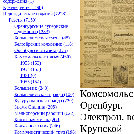
содержания (1)
Краеведение (1498)
Периодические издания (7258)
Газеты (7159)
Оренбургские губернские
ведомости (1283)
Большевистская смена (48)
Белозёрский колхозник (116)
Оренбургская газета (375)
Комсомольское племя (460)
1953 (153)
1954 (153)
1961 (0)
1955 (154)
Большевик (243)
Комсомольск
Большевистская правда (100)
Бугурусланская правда (220)
Оренбург.
Знамя Сталина (205)
Медногорский рабочий (622)
Электрон. ве
Колхозная жизнь (269)
Крупской
Колхозное знамя (246)
Коммунистический труд (196)