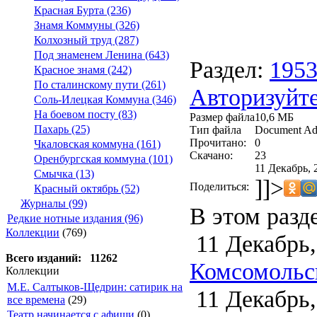
Красная Бурта (236)
Знамя Коммуны (326)
Колхозный труд (287)
Под знаменем Ленина (643)
Раздел:
195
Красное знамя (242)
По сталинскому пути (261)
Авторизуйте
Соль-Илецкая Коммуна (346)
На боевом посту (83)
Размер файла
10,6 МБ
Пахарь (25)
Тип файла
Document Ad
Прочитано:
0
Чкаловская коммуна (161)
Скачано:
23
Оренбургская коммуна (101)
11 Декабрь, 
Смычка (13)
]]>
Поделиться:
Красный октябрь (52)
Журналы (99)
В этом разд
Редкие нотные издания (96)
Коллекции
(769)
11 Декабрь,
Всего изданий: 11262
Комсомольск
Коллекции
М.Е. Салтыков-Щедрин: сатирик на
11 Декабрь,
все времена
(29)
Театр начинается с афиши
(0)