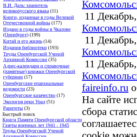
Комсомольск
В.И. Даль: хранитель
великорусского языка
(11)
11 Декабрь,
Книги, изданные в годы Великой
Отечественной войны
(177)
Комсомольск
Издано в годы войны в Чкалове
(Оренбурге)
(199)
11 Декабрь,
Китай и его жизнь
(14)
Издания библиотеки
(193)
Комсомольск
Труды Оренбургской Ученой
Архивной Комиссии
(35)
11 Декабрь,
Адрес-календари и справочные
(памятные) книжки Оренбургской
Комсомольск
губернии
(17)
Оренбургские епархиальные
faireinfo.ru
о
ведомости
(23)
Оренбургское казачество
(17)
На сайте ис
Экология реки Урал
(51)
сбора стати
Раритеты
(3)
Быстрый поиск
Книги Памяти Оренбургской области
соглашаете
Газеты военных лет 1941 - 1945
Труды Оренбургской Ученой
cookie можн
Архивной Комиссии