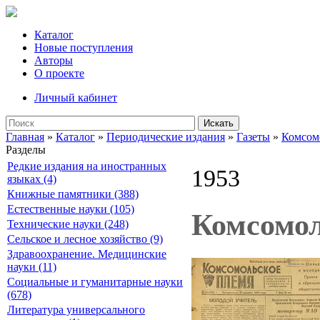
Каталог
Новые поступления
Авторы
О проекте
Личный кабинет
Искать
Главная
»
Каталог
»
Периодические издания
»
Газеты
»
Комсом
Разделы
Редкие издания на иностранных
1953
языках (4)
Книжные памятники (388)
Естественные науки (105)
Комсомол
Технические науки (248)
Сельское и лесное хозяйство (9)
Здравоохранение. Медицинские
науки (11)
Социальные и гуманитарные науки
(678)
Литература универсального