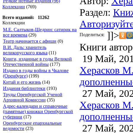
Автор:
Хера
Редкие нотные издания (96)
Коллекции
(769)
Раздел:
Кни
Всего изданий: 11262
Авторизуйте
Коллекции
М.Е. Салтыков-Щедрин: сатирик на
]]>
Поделиться:
все времена
(29)
Театр начинается с афиши
(0)
Книги автор
В.И. Даль: хранитель
великорусского языка
(11)
19 Май, 20
Книги, изданные в годы Великой
Отечественной войны
(177)
Херасков М.
Издано в годы войны в Чкалове
(Оренбурге)
(199)
дополненные
Китай и его жизнь
(14)
Издания библиотеки
(193)
27 Май, 20
Труды Оренбургской Ученой
Архивной Комиссии
(35)
Херасков М.
Адрес-календари и справочные
(памятные) книжки Оренбургской
дополненные
губернии
(17)
Оренбургские епархиальные
27 Май, 20
ведомости
(23)