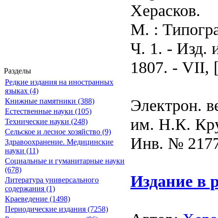
Херасков.
М. : Типогр
Ч. 1. - Изд.
1807. - VII, 
Разделы
Редкие издания на иностранных
языках (4)
Электрон. в
Книжные памятники (388)
Естественные науки (105)
им. Н.К. Кр
Технические науки (248)
Сельское и лесное хозяйство (9)
Инв. № 217
Здравоохранение. Медицинские
науки (11)
Социальные и гуманитарные науки
(678)
Издание в 
Литература универсального
содержания (1)
Краеведение (1498)
Периодические издания (7258)