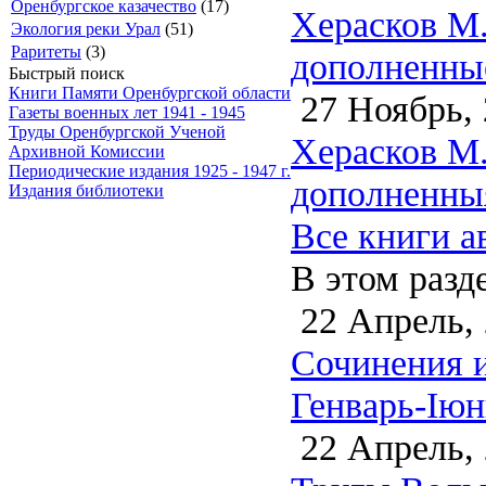
Оренбургское казачество
(17)
Херасков М.
Экология реки Урал
(51)
Раритеты
(3)
дополненные
Быстрый поиск
Книги Памяти Оренбургской области
27 Ноябрь, 
Газеты военных лет 1941 - 1945
Труды Оренбургской Ученой
Херасков М.
Архивной Комиссии
Периодические издания 1925 - 1947 г.
дополненныя
Издания библиотеки
Все книги а
В этом разд
22 Апрель,
Сочинения и
Генварь-Iюн
22 Апрель,