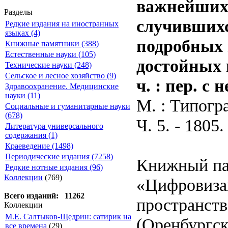
важнейших 
Разделы
случившихс
Редкие издания на иностранных
языках (4)
подробных 
Книжные памятники (388)
Естественные науки (105)
достойных 
Технические науки (248)
Сельское и лесное хозяйство (9)
ч. : пер. с н
Здравоохранение. Медицинские
науки (11)
М. : Типогр
Социальные и гуманитарные науки
(678)
Ч. 5. - 1805.
Литература универсального
содержания (1)
Краеведение (1498)
Периодические издания (7258)
Книжный па
Редкие нотные издания (96)
Коллекции
(769)
«Цифровиза
Всего изданий: 11262
пространств
Коллекции
М.Е. Салтыков-Щедрин: сатирик на
(Оренбургск
все времена
(29)