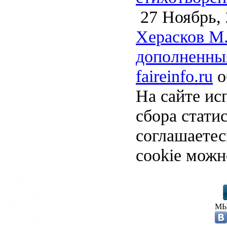
27 Ноябрь, 
Херасков М.
дополненныя
faireinfo.ru
о
На сайте ис
сбора стати
соглашаете
cookie можн
МЫ