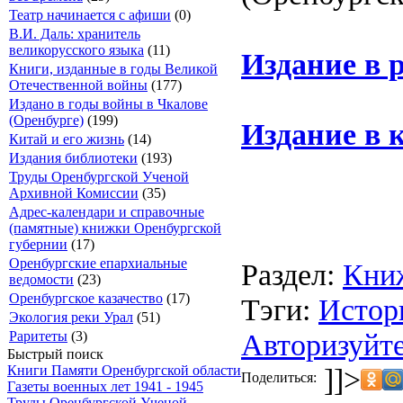
Театр начинается с афиши
(0)
В.И. Даль: хранитель
великорусского языка
(11)
Издание в 
Книги, изданные в годы Великой
Отечественной войны
(177)
Издано в годы войны в Чкалове
(Оренбурге)
(199)
Издание в 
Китай и его жизнь
(14)
Издания библиотеки
(193)
Труды Оренбургской Ученой
Архивной Комиссии
(35)
Адрес-календари и справочные
(памятные) книжки Оренбургской
губернии
(17)
Оренбургские епархиальные
Раздел:
Кни
ведомости
(23)
Оренбургское казачество
(17)
Тэги:
Истор
Экология реки Урал
(51)
Авторизуйте
Раритеты
(3)
Быстрый поиск
]]>
Книги Памяти Оренбургской области
Поделиться:
Газеты военных лет 1941 - 1945
Труды Оренбургской Ученой